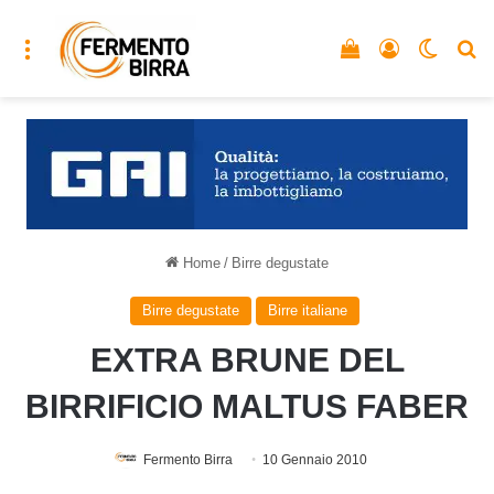
Menu
Vedi il carrello
Accedi
Cambia
C
Home
/
Birre degustate
Birre degustate
Birre italiane
EXTRA BRUNE DEL
BIRRIFICIO MALTUS FABER
Fermento Birra
10 Gennaio 2010