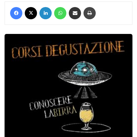
Facebook
X
LinkedIn
WhatsApp
Condividi via mail
Stampa