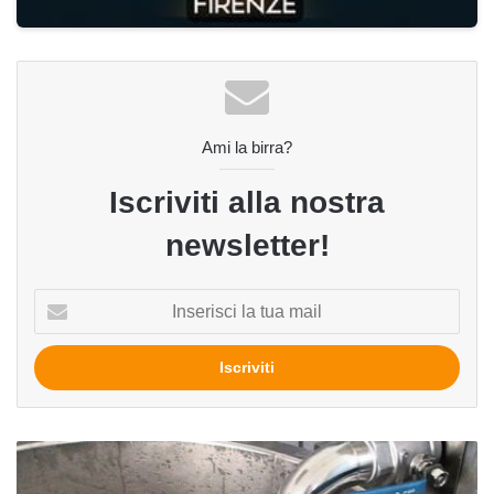
Ami la birra?
Iscriviti alla nostra
newsletter!
Inserisci
la
tua
mail
Travaso
birra: