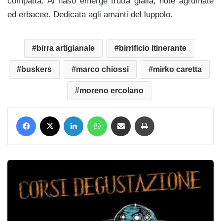
compatta. Al naso emerge frutta gialla, note agrumate
ed erbacee. Dedicata agli amanti del luppolo.
birra artigianale
birrificio itinerante
buskers
marco chiossi
mirko caretta
moreno ercolano
Facebook
X
LinkedIn
WhatsApp
Condividi via mail
Stampa