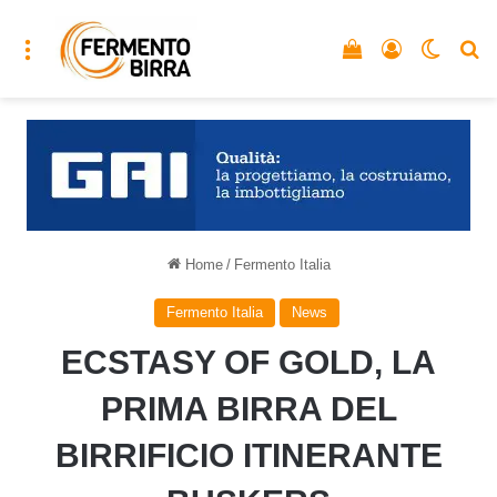
Menu
Vedi il carrello
Accedi
Cambia
C
Home
/
Fermento Italia
Fermento Italia
News
ECSTASY OF GOLD, LA
PRIMA BIRRA DEL
BIRRIFICIO ITINERANTE