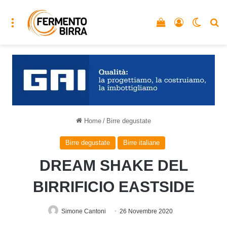
Menu
Vedi il carrello
Accedi
Cambia
C
Home
/
Birre degustate
Birre degustate
Birre italiane
DREAM SHAKE DEL
BIRRIFICIO EASTSIDE
Simone Cantoni
26 Novembre 2020