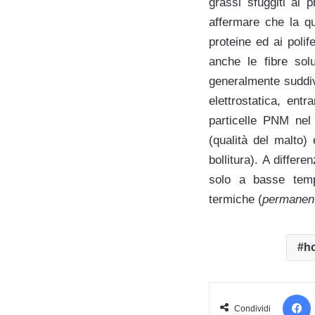
grassi sfuggiti al 
affermare che la qu
proteine ed ai polife
anche le fibre sol
generalmente suddivi
elettrostatica, ent
particelle PNM nel 
(qualità del malto)
bollitura). A diffe
solo a basse temp
termiche (
permanen
h
Condividi