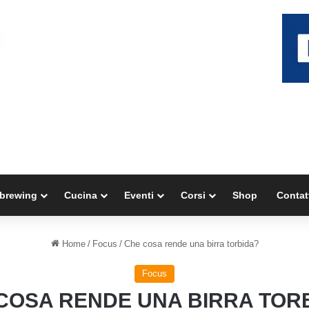
brewing
Cucina
Eventi
Corsi
Shop
Contat
Home
/
Focus
/
Che cosa rende una birra torbida?
Focus
COSA RENDE UNA BIRRA TOR