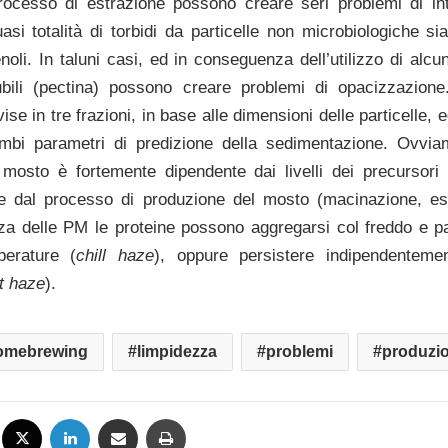
processo di estrazione possono creare seri problemi di in
asi totalità di torbidi da particelle non microbiologiche si
noli. In taluni casi, ed in conseguenza dell’utilizzo di alcun
ubili (pectina) possono creare problemi di opacizzazi
se in tre frazioni, in base alle dimensioni delle particelle, e
rambi parametri di predizione della sedimentazione. Ovvia
mosto è fortemente dipendente dai livelli dei precursori
 e dal processo di produzione del mosto (macinazione, estr
renza delle PM le proteine possono aggregarsi col freddo e p
erature (
chill haze
), oppure persistere indipendentemen
t haze
).
omebrewing
limpidezza
problemi
produzi
Facebook
X
LinkedIn
Condividi via mail
Stampa