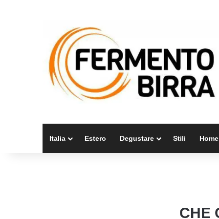
Italia
Estero
Degustare
Stili
Home
CHE 