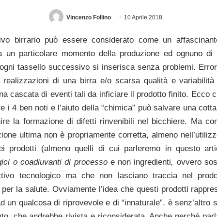
Vincenzo Follino
10 Aprile 2018
tivo birrario può essere considerato come un affascinan
ta un particolare momento della produzione ed ognuno di 
 ogni tassello successivo si inserisca senza problemi. Error
 realizzazioni di una birra e/o scarsa qualità e variabilità
cascata di eventi tali da inficiare il prodotto finito. Ecco ch
ltre i 4 ben noti e l’aiuto della “chimica” può salvare una co
re la formazione di difetti rinvenibili nel bicchiere. Ma co
azione ultima non è propriamente corretta, almeno nell’utilizz
i prodotti (almeno quelli di cui parleremo in questo artic
gici o coadiuvanti di processo
e non ingredienti
,
ovvero sos
ttivo tecnologico ma che non lasciano traccia nel prod
o per la salute. Ovviamente l’idea che questi prodotti rappre
ad un qualcosa di riprovevole e di “innaturale”, è senz’altro 
to, che andrebbe rivista e riconsiderata. Anche perché parla