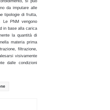
torbidimento, si può
ano da imputare alle
e tipologie di frutta,
one. Le PNM vengono
d in base alla carica
mente la quantità di
 nella materia prima
azione, filtrazione,
alesarsi visivamente
te dalle condizioni
one