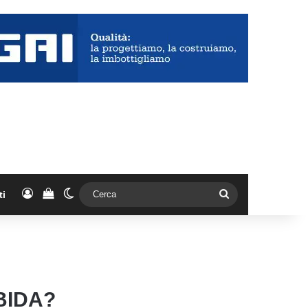
Accedi
Vedi il carrello
Cambia aspetto
Cerca
ti
BIDA?