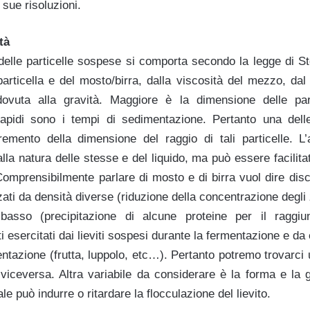
 sue risoluzioni.
tà
elle particelle sospese si comporta secondo la legge di S
particella e del mosto/birra, dalla viscosità del mezzo, dal
 dovuta alla gravità. Maggiore è la dimensione delle part
rapidi sono i tempi di sedimentazione. Pertanto una dell
remento della dimensione del raggio di tali particelle. L’
alla natura delle stesse e del liquido, ma può essere facilitat
 Comprensibilmente parlare di mosto e di birra vuol dire dis
izzati da densità diverse (riduzione della concentrazione degl
basso (precipitazione di alcune proteine per il raggi
ti esercitati dai lieviti sospesi durante la fermentazione e da
entazione (frutta, luppolo, etc…). Pertanto potremo trovarc
 viceversa. Altra variabile da considerare è la forma e la g
e può indurre o ritardare la flocculazione del lievito.