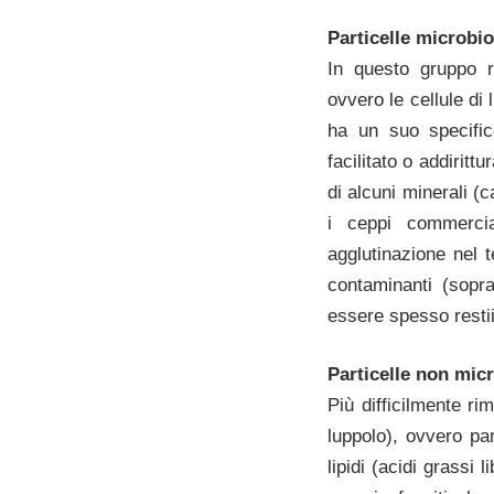
Particelle microbi
In questo gruppo r
ovvero le cellule di 
ha un suo specific
facilitato o addirit
di alcuni minerali (
i ceppi commercia
agglutinazione nel 
contaminanti (sopra
essere spesso restii
Particelle non mic
Più difficilmente ri
luppolo), ovvero pa
lipidi (acidi grassi 