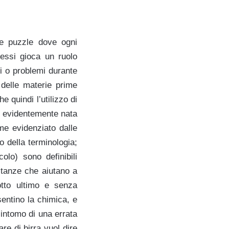
te puzzle dove ogni
essi gioca un ruolo
i o problemi durante
 delle materie prime
e quindi l’utilizzo di
tta evidentemente nata
me evidenziato dalle
o della terminologia;
olo) sono definibili
tanze che aiutano a
otto ultimo e senza
sentino la chimica, e
sintomo di una errata
re di birra vuol dire