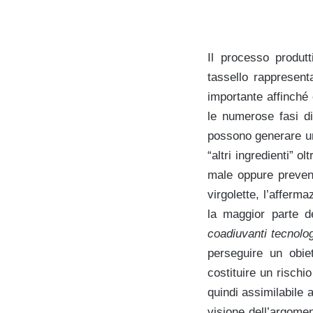
Il processo produt
tassello rappresen
importante affinché
le numerose fasi di
possono generare una 
“altri ingredienti” o
male oppure preveni
virgolette, l’afferm
la maggior parte de
coadiuvanti tecnolo
perseguire un obie
costituire un rischi
quindi assimilabile 
visione dell’argomen