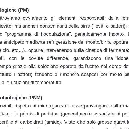
ologiche (PM)
itroviamo ovviamente gli elementi responsabili della ferm
lievito, ma anche i contaminanti della birra (lieviti e batteri).
o “programma di flocculazione”, geneticamente indotto, 
tura anticipato mediante refrigerazione del mosto/birra, oppure
calcio, etc…), oppure intervenendo sulla cinetica di fermen
li, con le dovute differenze, garantiscono una idone
tempo grazie alla selezione operata dall’uomo nel corso dei
ttutto i batteri) tendono a rimanere sospesi per molto p
 alle riduzioni di temperatura.
robiologiche (PNM)
movibili rispetto ai microrganismi, esse provengono dalla ma
rliamo in primis di proteine (generalmente associate ai pol
liberi) e di carboidrati (amido). Visto che solo grosse quanti