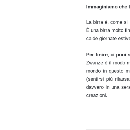
Immaginiamo che tu
La birra è, come si 
È una birra molto fi
calde giornate estiv
Per finire, ci puoi
Zwanze è il modo mig
mondo in questo mo
(sentirsi più rilas
davvero in una sera
creazioni.