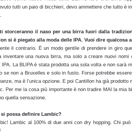
uto tutti un paio di bicchieri, devo ammettere che tutto è 
.
ti storceranno il naso per una birra fuori dalla tradizio
on si è piegato alla moda delle IPA. Vuoi dire qualcosa a
ente il contrario. È un modo gentile di prendere in giro qu
a inventare una nuova birra, ma solo a creare nuovi nomi
t IPA. La BLIPA è stata prodotta una sola volta e non sarà 
o se non a Bruxelles e solo in fusto. Forse potrebbe essere
anze, ma è l’unica opzione. E poi Cantillon ha già prodotto mo
c. Per me la cosa più importante è non tradire MAI la mia b
o quella sensazione.
 si possa definire Lambic?
bic! Lambic al 100% di due anni con dry hopping. Chi può 
!