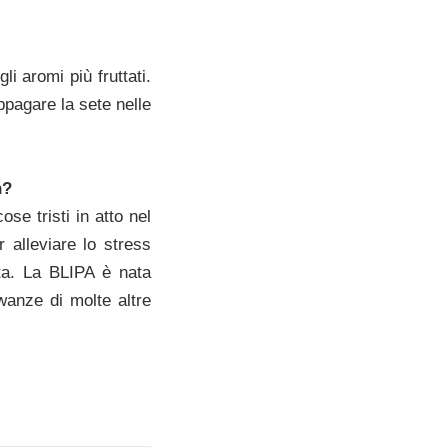
i aromi più fruttati.
ppagare la sete nelle
n?
se tristi in atto nel
alleviare lo stress
lta. La BLIPA è nata
wanze di molte altre