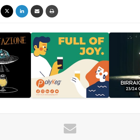
Facebook
X
LinkedIn
Condividi via mail
Stampa