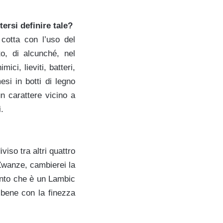
ersi definire tale?
 cotta con l’uso del
o, di alcunché, nel
ci, lieviti, batteri,
si in botti di legno
n carattere vicino a
.
viso tra altri quattro
Zwanze, cambierei la
anto che è un Lambic
 bene con la finezza