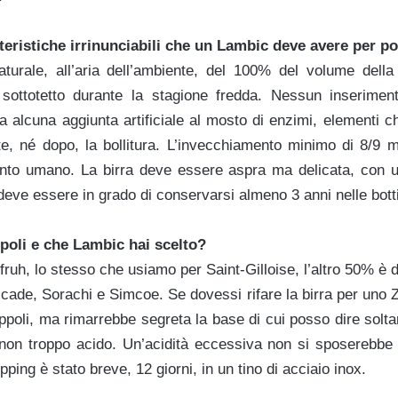
teristiche irrinunciabili che un Lambic deve avere per pot
aturale, all’aria dell’ambiente, del 100% del volume della
 sottotetto durante la stagione fredda. Nessun inseriment
alcuna aggiunta artificiale al mosto di enzimi, elementi chimi
e, né dopo, la bollitura. L’invecchiamento minimo di 8/9 me
nto umano. La birra deve essere aspra ma delicata, con u
c deve essere in grado di conservarsi almeno 3 anni nelle botti
ppoli e che Lambic hai scelto?
ruh, lo stesso che usiamo per Saint-Gilloise, l’altro 50% è di
scade, Sorachi e Simcoe. Se dovessi rifare la birra per uno 
ppoli, ma rimarrebbe segreta la base di cui posso dire solt
non troppo acido. Un’acidità eccessiva non si sposerebbe
opping è stato breve, 12 giorni, in un tino di acciaio inox.