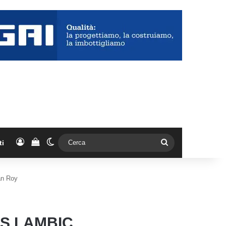
Accedi
Vedi il carrello
Cambia aspetto
Cerca
ti
an Roy
LS LAMBIC