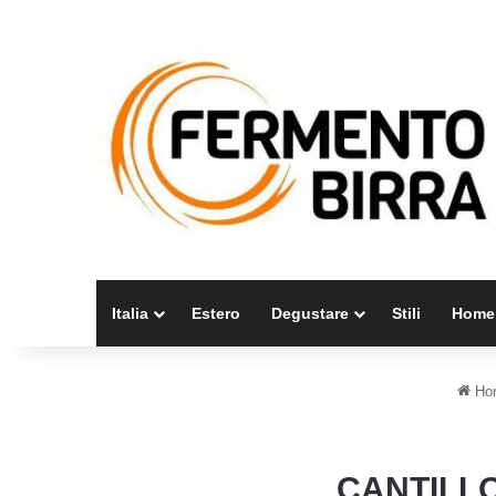
Italia
Estero
Degustare
Stili
Home
Ho
CANTILLO