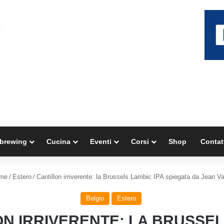
brewing
Cucina
Eventi
Corsi
Shop
Contat
me
/
Estero
/
Cantillon irriverente: la Brussels Lambic IPA spiegata da Jean V
Belgio
Estero
N IRRIVERENTE: LA BRUSSE