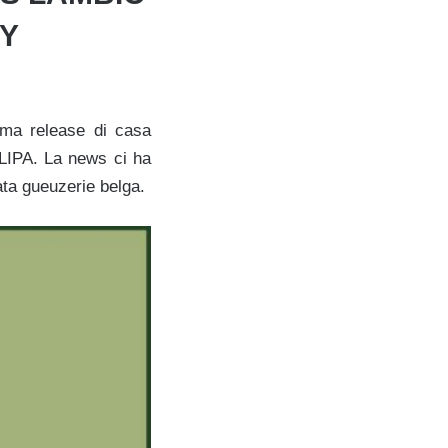
OY
tima release di casa
BLIPA. La news ci ha
ata gueuzerie belga.