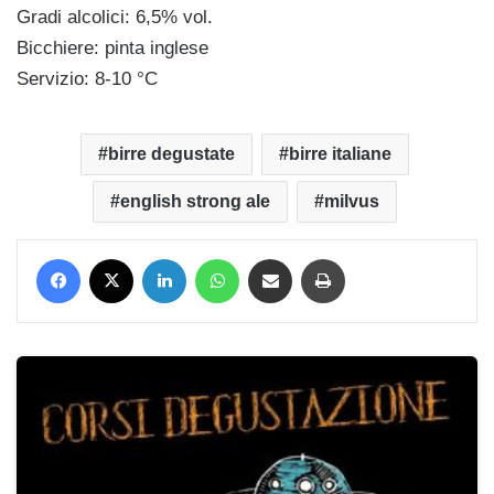
Gradi alcolici: 6,5% vol.
Bicchiere: pinta inglese
Servizio: 8-10 °C
birre degustate
birre italiane
english strong ale
milvus
Facebook
X
LinkedIn
WhatsApp
Condividi via mail
Stampa