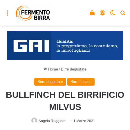
Menu
Vedi il carrello
Accedi
Cambia
C
Home
/
Birre degustate
Birre degustate
Birre italiane
BULLFINCH DEL BIRRIFICIO
MILVUS
Angelo Ruggiero
1 Marzo 2021