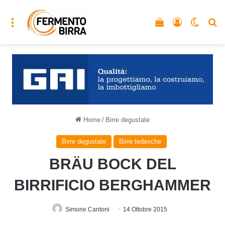
Menu
Vedi il carrello
Accedi
Cambia
C
Home
/
Birre degustate
Birre degustate
Birre tedesche
BRÄU BOCK DEL
BIRRIFICIO BERGHAMMER
Simone Cantoni
14 Ottobre 2015