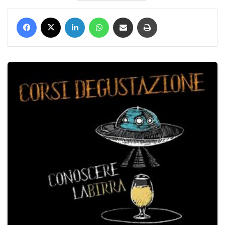
Facebook
X
LinkedIn
WhatsApp
Condividi via mail
Stampa