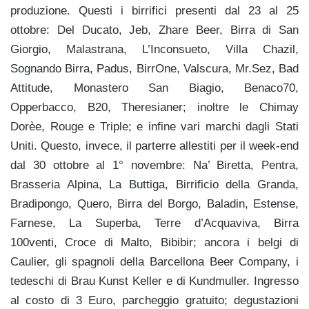
produzione. Questi i birrifici presenti dal 23 al 25
ottobre: Del Ducato, Jeb, Zhare Beer, Birra di San
Giorgio, Malastrana, L’Inconsueto, Villa Chazil,
Sognando Birra, Padus, BirrOne, Valscura, Mr.Sez, Bad
Attitude, Monastero San Biagio, Benaco70,
Opperbacco, B20, Theresianer; inoltre le Chimay
Dorèe, Rouge e Triple; e infine vari marchi dagli Stati
Uniti. Questo, invece, il parterre allestiti per il week-end
dal 30 ottobre al 1° novembre: Na’ Biretta, Pentra,
Brasseria Alpina, La Buttiga, Birrificio della Granda,
Bradipongo, Quero, Birra del Borgo, Baladin, Estense,
Farnese, La Superba, Terre d’Acquaviva, Birra
100venti, Croce di Malto, Bibibir; ancora i belgi di
Caulier, gli spagnoli della Barcellona Beer Company, i
tedeschi di Brau Kunst Keller e di Kundmuller. Ingresso
al costo di 3 Euro, parcheggio gratuito; degustazioni