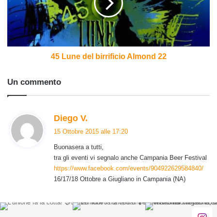
Almond
22
45 Lune del birrificio Almond 22
Un commento
h
Diego V.
a
15 Ottobre 2015 alle 17:20
d
Buonasera a tutti,
e
tra gli eventi vi segnalo anche Campania Beer Festival
t
https://www.facebook.com/events/904922629584840/
t
16/17/18 Ottobre a Giugliano in Campania (NA)
o
: