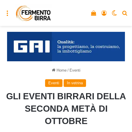
Menu
Vedi il carrello
Accedi
Cambia
C
Home
/
Eventi
Eventi
In vetrina
GLI EVENTI BIRRARI DELLA
SECONDA METÀ DI
OTTOBRE