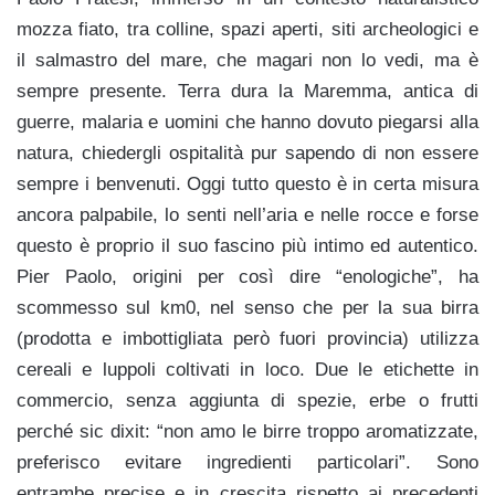
mozza fiato, tra colline, spazi aperti, siti archeologici e
il salmastro del mare, che magari non lo vedi, ma è
sempre presente. Terra dura la Maremma, antica di
guerre, malaria e uomini che hanno dovuto piegarsi alla
natura, chiedergli ospitalità pur sapendo di non essere
sempre i benvenuti. Oggi tutto questo è in certa misura
ancora palpabile, lo senti nell’aria e nelle rocce e forse
questo è proprio il suo fascino più intimo ed autentico.
Pier Paolo, origini per così dire “enologiche”, ha
scommesso sul km0, nel senso che per la sua birra
(prodotta e imbottigliata però fuori provincia) utilizza
cereali e luppoli coltivati in loco. Due le etichette in
commercio, senza aggiunta di spezie, erbe o frutti
perché sic dixit: “non amo le birre troppo aromatizzate,
preferisco evitare ingredienti particolari”. Sono
entrambe precise e in crescita rispetto ai precedenti