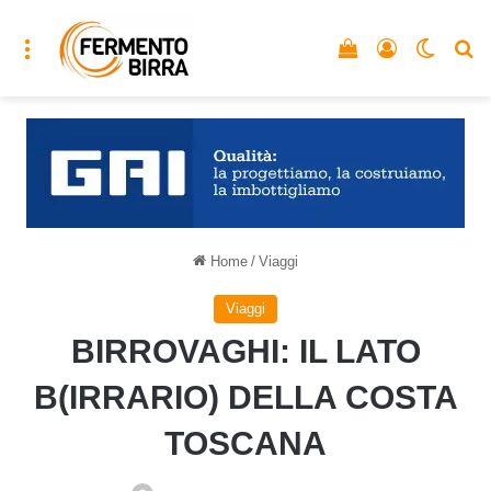
Menu
Vedi il carrello
Accedi
Cambia
C
Home
/
Viaggi
Viaggi
BIRROVAGHI: IL LATO
B(IRRARIO) DELLA COSTA
TOSCANA