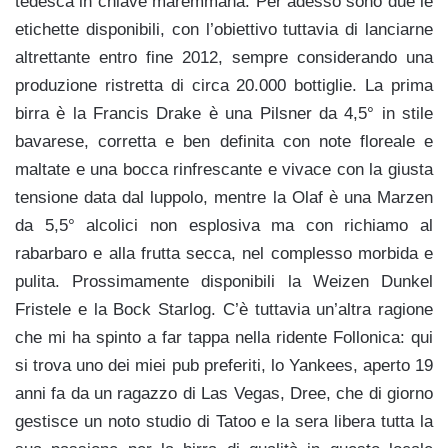
tedesca in chiave maremmana. Per adesso sono due le
etichette disponibili, con l’obiettivo tuttavia di lanciarne
altrettante entro fine 2012, sempre considerando una
produzione ristretta di circa 20.000 bottiglie. La prima
birra è la Francis Drake è una Pilsner da 4,5° in stile
bavarese, corretta e ben definita con note floreale e
maltate e una bocca rinfrescante e vivace con la giusta
tensione data dal luppolo, mentre la Olaf è una Marzen
da 5,5° alcolici non esplosiva ma con richiamo al
rabarbaro e alla frutta secca, nel complesso morbida e
pulita. Prossimamente disponibili la Weizen Dunkel
Fristele e la Bock Starlog. C’è tuttavia un’altra ragione
che mi ha spinto a far tappa nella ridente Follonica: qui
si trova uno dei miei pub preferiti, lo Yankees, aperto 19
anni fa da un ragazzo di Las Vegas, Dree, che di giorno
gestisce un noto studio di Tatoo e la sera libera tutta la