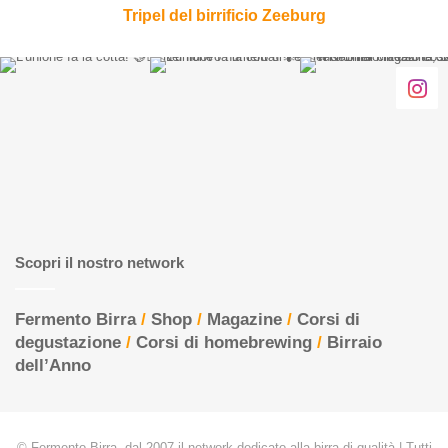
Tripel del birrificio Zeeburg
Scopri il nostro network
Fermento Birra
/
Shop
/
Magazine
/
Corsi di
degustazione
/
Corsi di homebrewing
/
Birraio
dell’Anno
© Fermento Birra, dal 2007 il network dedicato alla birra di qualità | Tutti