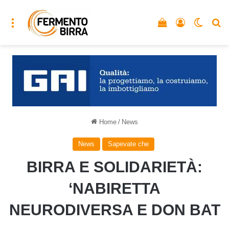
Menu
Vedi il carrello
Accedi
Cambia
C
Home
/
News
News
Sapevate che
BIRRA E SOLIDARIETÀ:
‘NABIRETTA
NEURODIVERSA E DON BAT