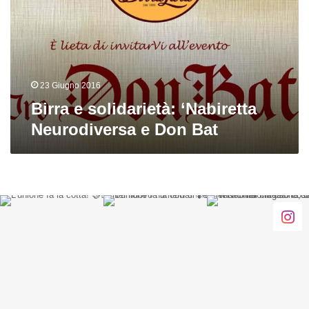
Neurodiversa
e
Don
Bat
23 Giugno 2016
Birra e solidarietà: ‘Nabiretta
Neurodiversa e Don Bat