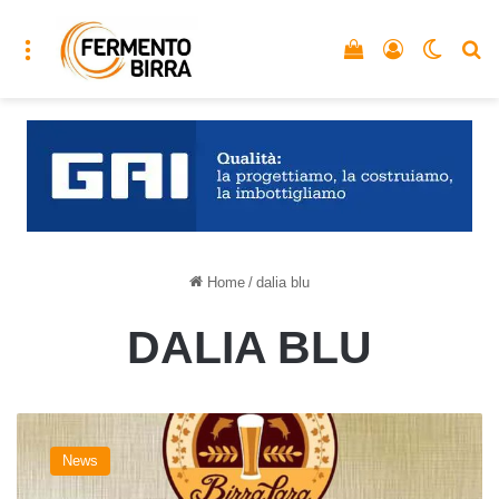
Menu
Vedi il carrello
Accedi
Cambia
C
Home
/
dalia blu
DALIA BLU
Birra
e
News
solidarietà:
‘Nabiretta