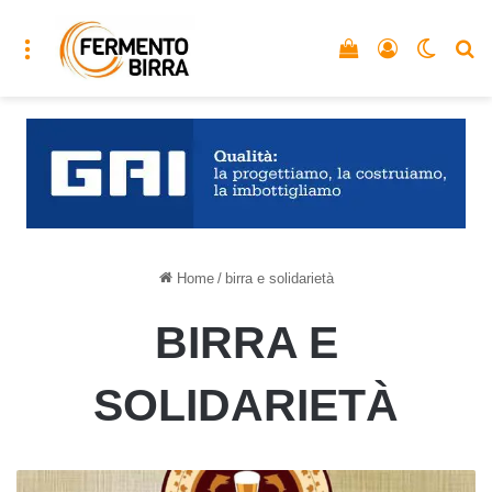
Menu
Vedi il carrello
Accedi
Cambia
C
Home
/
birra e solidarietà
BIRRA E
SOLIDARIETÀ
Birra