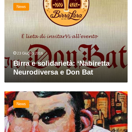
e
News
solidarietà:
‘Nabiretta
Neurodiversa
e
Don
Bat
23 Giugno 2016
Birra e solidarietà: ‘Nabiretta
Neurodiversa e Don Bat
Birra
e
News
solidarietà:
nuovi
progetti
per
Africa