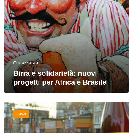
e
Brasile
20 Aprile 2016
Birra e solidarietà: nuovi
progetti per Africa e Brasile
Babylone,
la
News
birra
anti-
spreco