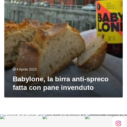
fatta
con
pane
invenduto
4 Aprile 2015
Babylone, la birra anti-spreco
fatta con pane invenduto