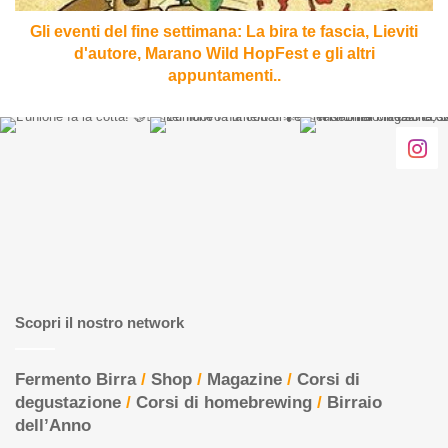
fascia,
Lieviti
Gli eventi del fine settimana: La bira te fascia, Lieviti
d'autore,
d'autore, Marano Wild HopFest e gli altri
Marano
appuntamenti..
Wild
HopFest
e
gli
altri
appuntamenti..
Scopri il nostro network
Fermento Birra
/
Shop
/
Magazine
/
Corsi di
degustazione
/
Corsi di homebrewing
/
Birraio
dell’Anno