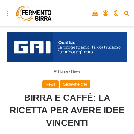
Menu
Vedi il carrello
Accedi
Cambia
C
Home
/
News
News
Sapevate che
BIRRA E CAFFÈ: LA
RICETTA PER AVERE IDEE
VINCENTI