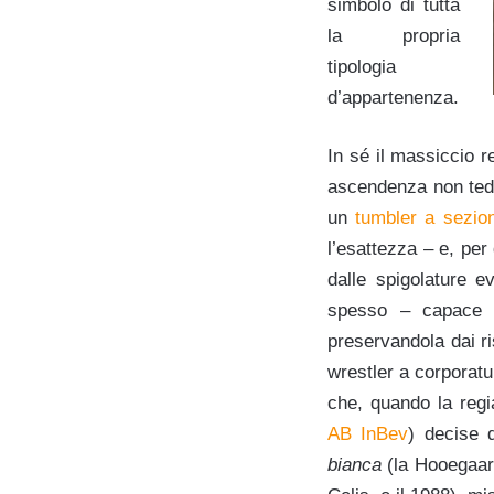
simbolo di tutta
la propria
tipologia
d’appartenenza.
In sé il massiccio r
ascendenza non tede
un
tumbler a sezion
l’esattezza – e, per
dalle spigolature e
spesso – capace a
preservandola dai r
wrestler a corporatu
che, quando la regi
AB InBev
) decise 
bianca
(la Hooegaard