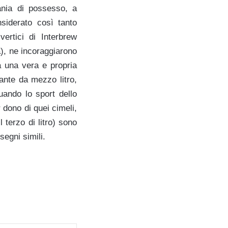
mania di possesso, a
nsiderato così tanto
ertici di Interbrew
a), ne incoraggiarono
 a una vera e propria
gante da mezzo litro,
uando lo sport dello
r dono di quei cimeli,
 terzo di litro) sono
segni simili.