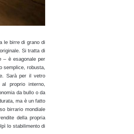
 le birre di grano di
ginale. Si tratta di
ce – è esagonale per
to semplice, robusta,
e. Sarà per il vetro
l proprio interno,
onomia da bullo o da
durata, ma è un fatto
so birrario mondiale
ndite della propria
pì lo stabilimento di