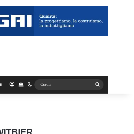
Accedi
Vedi il carrello
Cambia aspetto
Cerca
ti
WITBIER