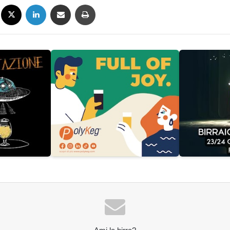
Facebook
X
LinkedIn
Condividi via mail
Stampa