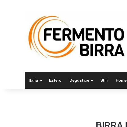
Italia
Estero
Degustare
Stili
Home
BIRRA 