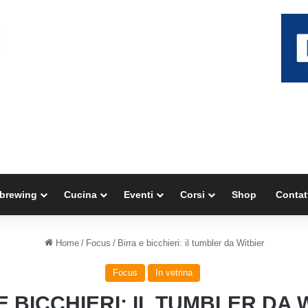
brewing
Cucina
Eventi
Corsi
Shop
Contat
Home
/
Focus
/
Birra e bicchieri: il tumbler da Witbier
Focus
In vetrina
E BICCHIERI: IL TUMBLER DA 