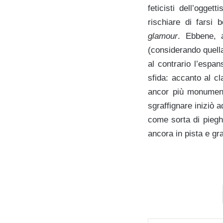
feticisti dell’ogge
rischiare di farsi 
glamour
. Ebbene, a
(considerando quella
al contrario l’espan
sfida: accanto al cl
ancor più monumenta
sgraffignare iniziò a
come sorta di pieghe
ancora in pista e gra