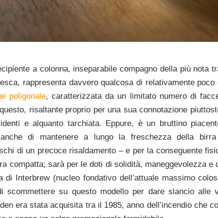
ecipiente a colonna, inseparabile compagno della più nota tra
sca, rappresenta davvero qualcosa di relativamente poco ori
e poligonale
, caratterizzata da un limitato numero di fac
 questo, risaltante proprio per una sua connotazione piuttos
videnti e alquanto tarchiata. Eppure, è un bruttino piacent
nche di mantenere a lungo la freschezza della birra a
ischi di un precoce risaldamento – e per la conseguente fisi
ra compatta; sarà per le doti di solidità, maneggevolezza e 
a di Interbrew (nucleo fondativo dell’attuale massimo colos
di scommettere su questo modello per dare slancio alle ve
en era stata acquisita tra il 1985, anno dell’incendio che col