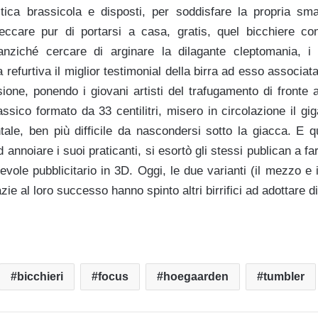
ttistica brassicola e disposti, per soddisfare la propria s
beccare pur di portarsi a casa, gratis, quel bicchiere co
nziché cercare di arginare la dilagante cleptomania, i v
 refurtiva il miglior testimonial della birra ad esso associat
sione, ponendo i giovani artisti del trafugamento di fronte
assico formato da 33 centilitri, misero in circolazione il gi
le, ben più difficile da nascondersi sotto la giacca. E q
d annoiare i suoi praticanti, si esortò gli stessi publican a fa
vole pubblicitario in 3D. Oggi, le due varianti (il mezzo e il
zie al loro successo hanno spinto altri birrifici ad adottare di
bicchieri
focus
hoegaarden
tumbler