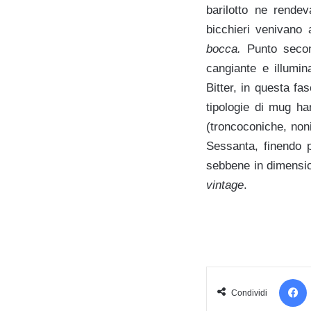
barilotto ne rende
bicchieri venivano
bocca.
Punto secon
cangiante e illumin
Bitter, in questa fa
tipologie di mug ha
(troncoconiche, non
Sessanta, finendo p
sebbene in dimensio
vintage
.
Condividi