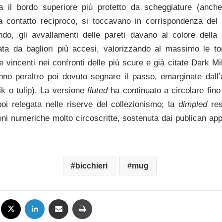
va il bordo superiore più protetto da scheggiature (anc
 a contatto reciproco, si toccavano in corrispondenza del
do, gli avvallamenti delle pareti davano al colore della 
ata da bagliori più accesi, valorizzando al massimo le to
se vincenti nei confronti delle più scure e già citate Dark 
nno peraltro poi dovuto segnare il passo, emarginate dall’
ik o tulip). La versione
fluted
ha continuato a circolare fino
oi relegata nelle riserve del collezionismo; la
dimpled
res
ni numeriche molto circoscritte, sostenuta dai publican appa
bicchieri
mug
Facebook
X
LinkedIn
Condividi via mail
Stampa