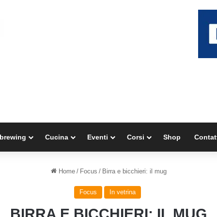
brewing
Cucina
Eventi
Corsi
Shop
Contat
Home
/
Focus
/
Birra e bicchieri: il mug
Focus
In vetrina
BIRRA E BICCHIERI: IL MUG