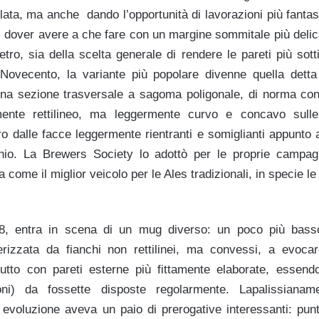
pillata, ma anche dando l’opportunità di lavorazioni più fantas
 dover avere a che fare con un margine sommitale più delicat
tro, sia della scelta generale di rendere le pareti più sottil
 Novecento, la variante più popolare divenne quella dett
a sezione trasversale a sagoma poligonale, di norma con 
ente rettilineo, ma leggermente curvo e concavo sulle
o dalle facce leggermente rientranti e somiglianti appunto 
nio. La Brewers Society lo adottò per le proprie campagne
 come il miglior veicolo per le Ales tradizionali, in specie le
38, entra in scena di un mug diverso: un poco più bas
terizzata da fianchi non rettilinei, ma convessi, a evoca
ttutto con pareti esterne più fittamente elaborate, esse
toni) da fossette disposte regolarmente. Lapalissiana
a evoluzione aveva un paio di prerogative interessanti: pun