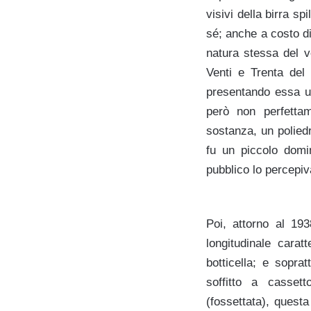
visivi della birra s
sé; anche a costo di
natura stessa del ve
Venti e Trenta del
presentando essa un
però non perfettam
sostanza, un poliedr
fu un piccolo domi
pubblico lo percepiva
Poi, attorno al 19
longitudinale carat
botticella; e sopra
soffitto a casset
(fossettata), quest