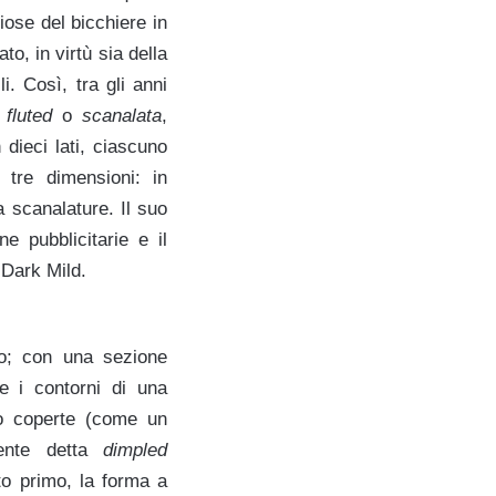
iose del bicchiere in
o, in virtù sia della
i. Così, tra gli anni
a
fluted
o
scanalata
,
dieci lati, ciascuno
 tre dimensioni: in
a scanalature. Il suo
 pubblicitarie e il
 Dark Mild.
so; con una sezione
re i contorni di una
ndo coperte (come un
mente detta
dimpled
to primo, la forma a