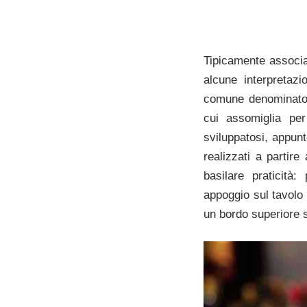
Tipicamente associat
alcune interpretaz
comune denominato
cui assomiglia pe
sviluppatosi, appunto
realizzati a partir
basilare praticità
appoggio sul tavolo g
un bordo superiore 