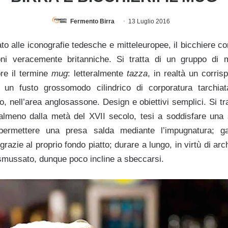
Fermento Birra
13 Luglio 2016
o alle iconografie tedesche e mitteleuropee, il bicchiere c
ioni veracemente britanniche. Si tratta di un gruppo di 
re il termine
mug
: letteralmente
tazza
, in realtà un corris
r un fusto grossomodo cilindrico di corporatura tarchi
, nell’area anglosassone. Design e obiettivi semplici. Si trat
e almeno dalla metà del XVII secolo, tesi a soddisfare una 
: permettere una presa salda mediante l’impugnatura; ga
razie al proprio fondo piatto; durare a lungo, in virtù di arc
smussato, dunque poco incline a sbeccarsi.