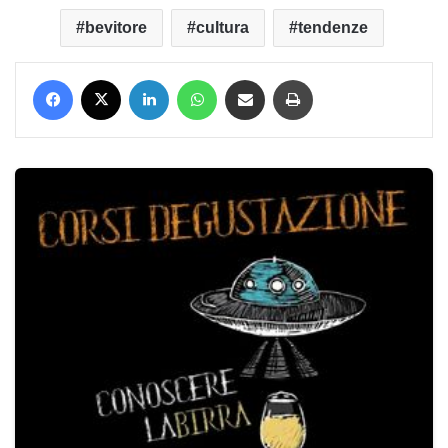
bevitore
cultura
tendenze
Facebook
X
LinkedIn
WhatsApp
Condividi via mail
Stampa