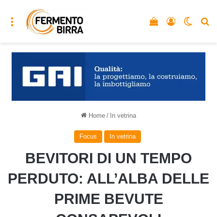
Menu
Vedi il carrello
Accedi
Cambia
C
Home
/
In vetrina
Focus
In vetrina
BEVITORI DI UN TEMPO
PERDUTO: ALL’ALBA DELLE
PRIME BEVUTE