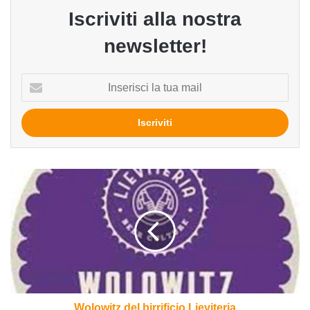
Iscriviti alla nostra
newsletter!
Inserisci
la
tua
mail
Wolowitz
del
birrificio
Lieviteria
Wolowitz del birrificio Lieviteria