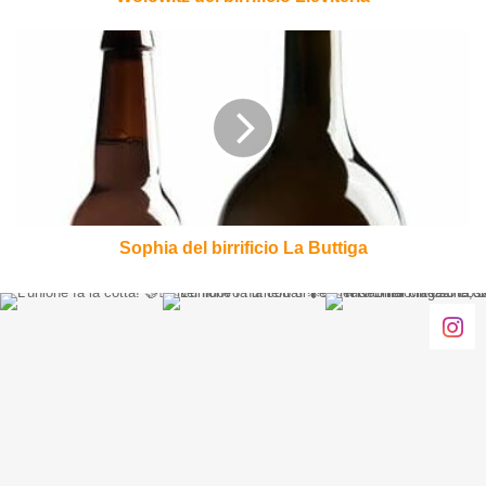
Sophia
del
birrificio
La
Buttiga
Sophia del birrificio La Buttiga