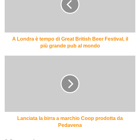
di
Great
British
Beer
Festival,
il
A Londra è tempo di Great British Beer Festival, il
più
più grande pub al mondo
grande
pub
Lanciata
al
la
mondo
birra
a
marchio
Coop
prodotta
da
Pedavena
Lanciata la birra a marchio Coop prodotta da
Pedavena