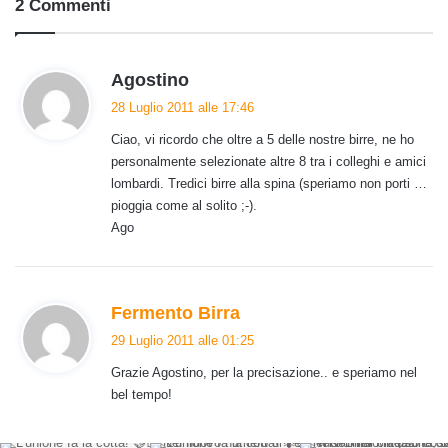
2 Commenti
h
Agostino
a
28 Luglio 2011 alle 17:46
d
Ciao, vi ricordo che oltre a 5 delle nostre birre, ne ho
e
personalmente selezionate altre 8 tra i colleghi e amici
t
lombardi. Tredici birre alla spina (speriamo non porti …
t
pioggia come al solito ;-).
o
Ago
:
h
Fermento Birra
a
29 Luglio 2011 alle 01:25
d
Grazie Agostino, per la precisazione.. e speriamo nel
e
bel tempo!
t
t
o