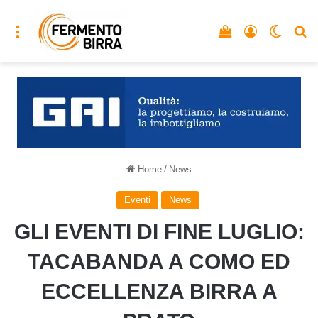
Menu
Vedi il carrello
Accedi
Cambia
C
Home
/
News
Eventi
News
GLI EVENTI DI FINE LUGLIO:
TACABANDA A COMO ED
ECCELLENZA BIRRA A