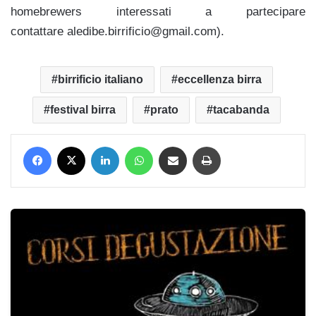
homebrewers interessati a partecipare
contattare aledibe.birrificio@gmail.com).
birrificio italiano
eccellenza birra
festival birra
prato
tacabanda
Facebook
X
LinkedIn
WhatsApp
Condividi via mail
Stampa