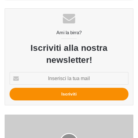
Ami la birra?
Iscriviti alla nostra
newsletter!
Inserisci
la
tua
mail
A
Londra
è
tempo