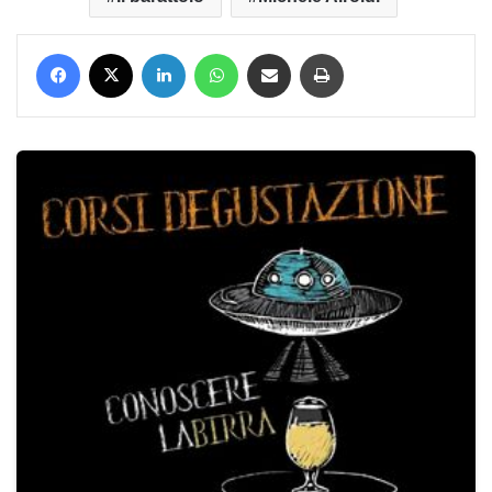
Facebook
X
LinkedIn
WhatsApp
Condividi via mail
Stampa