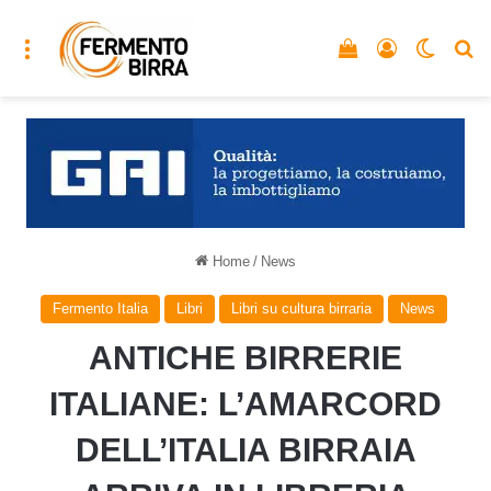
Menu
Vedi il carrello
Accedi
Cambia
C
Home
/
News
Fermento Italia
Libri
Libri su cultura birraria
News
ANTICHE BIRRERIE
ITALIANE: L’AMARCORD
DELL’ITALIA BIRRAIA