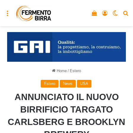
Menu
Vedi il carrello
Accedi
Cambia
C
Home
/
Estero
Estero
News
USA
ANNUNCIATO IL NUOVO
BIRRIFICIO TARGATO
CARLSBERG E BROOKLYN