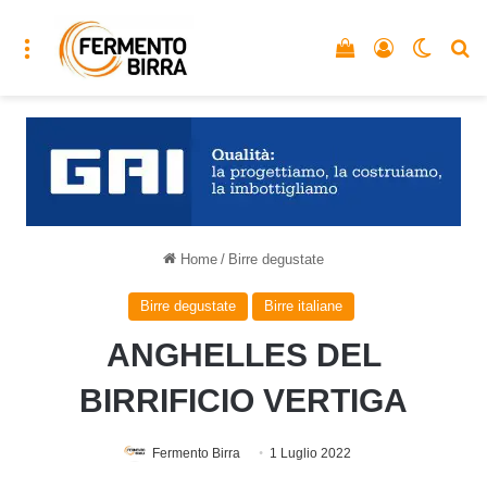
Menu
Vedi il carrello
Accedi
Cambia
C
Home
/
Birre degustate
Birre degustate
Birre italiane
ANGHELLES DEL
BIRRIFICIO VERTIGA
Fermento Birra
1 Luglio 2022