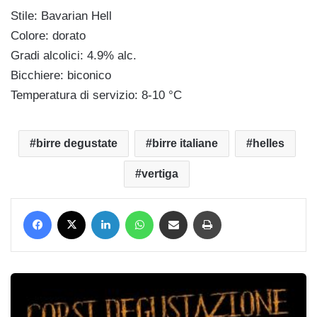
Stile: Bavarian Hell
Colore: dorato
Gradi alcolici: 4.9% alc.
Bicchiere: biconico
Temperatura di servizio: 8-10 °C
birre degustate
birre italiane
helles
vertiga
Facebook
X
LinkedIn
WhatsApp
Condividi via mail
Stampa