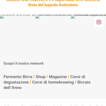
scena
festa del luppolo Autoctono
la
festa
del
luppolo
Autoctono
Scopri il nostro network
Fermento Birra
/
Shop
/
Magazine
/
Corsi di
degustazione
/
Corsi di homebrewing
/
Birraio
dell’Anno