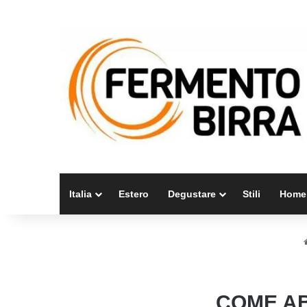
Italia
Estero
Degustare
Stili
Home
COME AB