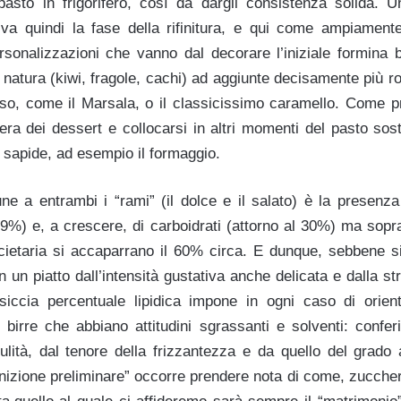
mpasto in frigorifero, così da dargli consistenza solida. U
iva quindi la fase della rifinitura, e qui come ampiamen
rsonalizzazioni che vanno dal decorare l’iniziale formina b
ia natura (kiwi, fragole, cachi) ad aggiunte decisamente più ro
oso, come il Marsala, o il classicissimo caramello. Come 
fera dei dessert e collocarsi in altri momenti del pasto sos
 sapide, ad esempio il formaggio.
 a entrambi i “rami” (il dolce e il salato) è la presenza 
9%) e, a crescere, di carboidrati (attorno al 30%) ma sopra
ietaria si accaparrano il 60% circa. E dunque, sebbene sia
 un piatto dall’intensità gustativa anche delicata e dalla st
iccia percentuale lipidica impone in ogni caso di orient
birre che abbiano attitudini sgrassanti e solventi: confer
dulità, dal tenore della frizzantezza e da quello del grado a
gnizione preliminare” occorre prendere nota di come, zuccher