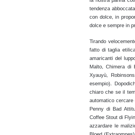
la nostra panna cot
tendenza abboccata:
con dolce, in propo
dolce e sempre in p
Tirando velocemente
fatto di taglia etili
amaricanti del lupp
Malto, Chimera di B
Xyauyù, Robinsons
esempio). Dopodich
chiaro che se il te
automatico cercare 
Penny di Bad Attit
Coffee Stout di Flyi
azzardare le malizio
Bloed (Extraomnes) 