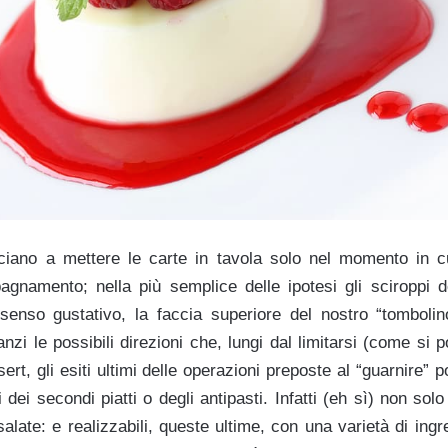
iano a mettere le carte in tavola solo nel momento in cui
gnamento; nella più semplice delle ipotesi gli sciroppi de
senso gustativo, la faccia superiore del nostro “tomboli
nzi le possibili direzioni che, lungi dal limitarsi (come si 
rt, gli esiti ultimi delle operazioni preposte al “guarnire
i dei secondi piatti o degli antipasti. Infatti (eh sì) non so
alate: e realizzabili, queste ultime, con una varietà di ing