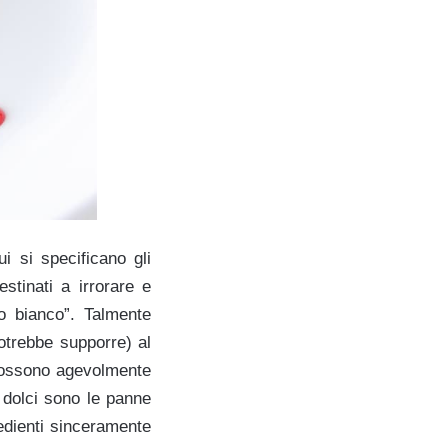
 si specificano gli
stinati a irrorare e
no bianco”. Talmente
potrebbe supporre) al
” possono agevolmente
lo dolci sono le panne
redienti sinceramente