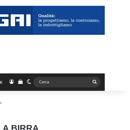
Accedi
Vedi il carrello
Cambia aspetto
Cerca
ti
a
LA BIRRA