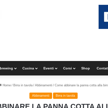
brewing
Cucina
Eventi
Corsi
Shop
Contat
Home
/
Birra in tavola
/
Abbinamenti
/
Come abbinare la panna cotta alla birr
Abbinamenti
Birra in tavola
BINARE LA PANNA COTTA AL