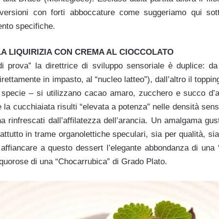
e versioni con forti abboccature come suggeriamo qui sot
nto specifiche.
A LIQUIRIZIA CON CREMA AL CIOCCOLATO
 prova” la direttrice di sviluppo sensoriale è duplice: d
irettamente in impasto, al “nucleo latteo”), dall’altro il toppin
 specie – si utilizzano cacao amaro, zucchero e succo d’ar
la cucchiaiata risulti “elevata a potenza” nelle densità sensor
na rinfrescati dall’affilatezza dell’arancia. Un amalgama gus
ttutto in trame organolettiche speculari, sia per qualità, s
 affiancare a questo dessert l’elegante abbondanza di una
iquorose di una “Chocarrubica” di Grado Plato.