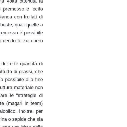
na volta ottenuta la
te premesso è lecito
ianca con frullati di
buste, quali quelle a
premesso è possibile
tituendo lo zucchero
di certe quantità di
ttutto di grassi, che
 possibile alla fine
ruttura materiale non
are le “strategie di
ite (magari in team)
lcolico. Inoltre, per
ina o sapida che sia