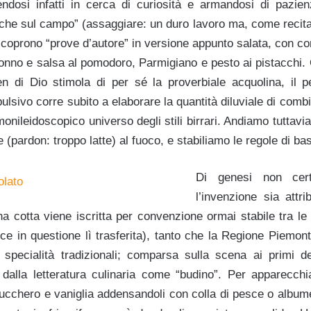
ndosi infatti in cerca di curiosità e armandosi di pazien
fiche sul campo” (assaggiare: un duro lavoro ma, come recita 
 scoprono “prove d’autore” in versione appunto salata, con co
tonno e salsa al pomodoro, Parmigiano e pesto ai pistacchi. Or
n di Dio stimola di per sé la proverbiale acquolina, il 
ulsivo corre subito a elaborare la quantità diluviale di combi
monileidoscopico universo degli stili birrari. Andiamo tuttavi
 (pardon: troppo latte) al fuoco, e stabiliamo le regole di ba
Di genesi non ce
l’invenzione sia attr
 cotta viene iscritta per convenzione ormai stabile tra le 
ice in questione lì trasferita), tanto che la Regione Piemon
 specialità tradizionali; comparsa sulla scena ai primi 
dalla letteratura culinaria come “budino”. Per apparecchi
 zucchero e vaniglia addensandoli con colla di pesce o album