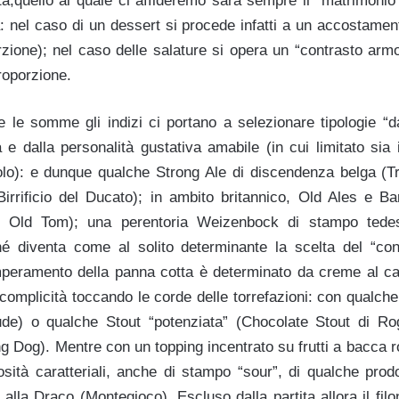
ta,quello al quale ci affideremo sarà sempre il “matrimonio”
 nel caso di un dessert si procede infatti a un accostamento
rzione); nel caso delle salature si opera un “contrasto armo
roporzione.
 le somme gli indizi ci portano a selezionare tipologie “dal
ca e dalla personalità gustativa amabile (in cui limitato sia 
olo): e dunque qualche Strong Ale di discendenza belga (T
irrificio del Ducato); in ambito britannico, Old Ales e B
 Old Tom); una perentoria Weizenbock di stampo tedes
é diventa come al solito determinante la scelta del “co
mperamento della panna cotta è determinato da creme al ca
complicità toccando le corde delle torrefazioni: con qualch
ude) o qualche Stout “potenziata” (Chocolate Stout di Rog
ng Dog). Mentre con un topping incentrato su frutti a bacca
sità caratteriali, anche di stampo “sour”, di qualche prodot
alla Draco (Montegioco). Escluso dalla partita allora il fil