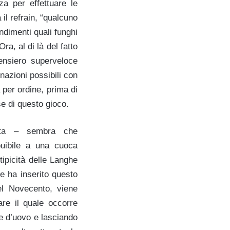
za per effettuare le
il refrain, “qualcuno
ndimenti quali funghi
a, al di là del fatto
pensiero superveloce
nazioni possibili con
a per ordine, prima di
se di questo gioco.
rta – sembra che
ibuibile a una cuoca
tipicità delle Langhe
te ha inserito questo
del Novecento, viene
are il quale occorre
e d’uovo e lasciando