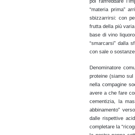
poi raffreddare l’i
“materia prima” arr
sbizzarrirsi: con pe
frutta della più var
base di vino liquor
“smarcarsi” dalla s
con sale o sostanze
Denominatore comune
proteine (siamo sul 
nella compagine soc
avere a che fare con
cementizia, la mass
abbinamento” verso 
dalle rispettive aci
completare la “rico