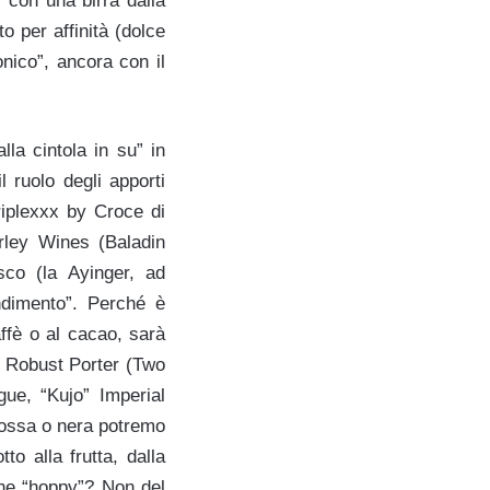
 con una birra dalla
 per affinità (dolce
nico”, ancora con il
la cintola in su” in
il ruolo degli apporti
riplexxx by Croce di
arley Wines (Baladin
co (la Ayinger, ad
ndimento”. Perché è
ffè o al cacao, sarà
e Robust Porter (Two
ue, “Kujo” Imperial
 rossa o nera potremo
to alla frutta, dalla
one “hoppy”? Non del