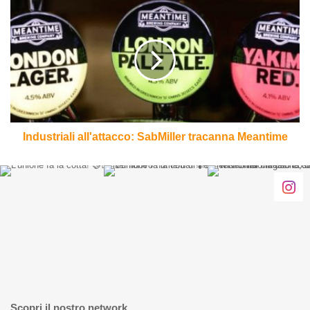
Industriali
all'attacco:
SabMiller
tracanna
Meantime
Industriali all'attacco: SabMiller tracanna Meantime
Scopri il nostro network