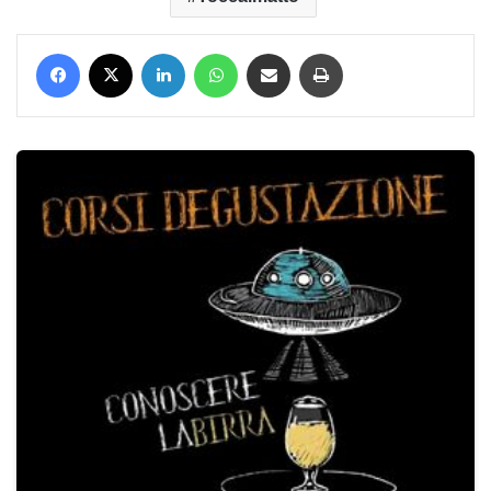
Facebook
X
LinkedIn
WhatsApp
Condividi via mail
Stampa