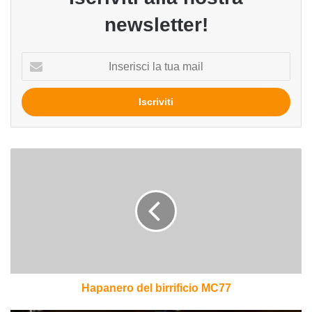
newsletter!
Inserisci
la
tua
mail
Hapanero
del
birrificio
MC77
Hapanero del birrificio MC77