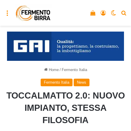
Menu
Vedi il carrello
Accedi
Cambia
C
Home
/
Fermento Italia
Fermento Italia
News
TOCCALMATTO 2.0: NUOVO
IMPIANTO, STESSA
FILOSOFIA