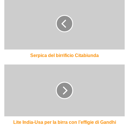
Serpica
del
birrificio
Citabiunda
Serpica del birrificio Citabiunda
Lite
India-
Usa
per
la
birra
con
l’effigie
di
Gandhi
Lite India-Usa per la birra con l’effigie di Gandhi