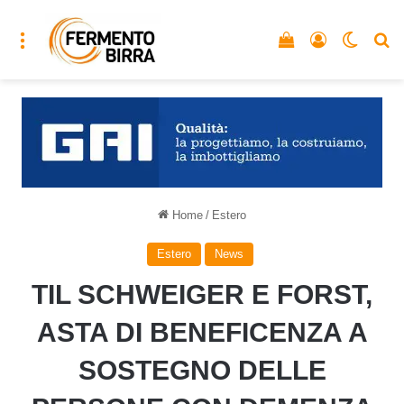
Menu
Vedi il carrello
Accedi
Cambia
C
Home
/
Estero
Estero
News
TIL SCHWEIGER E FORST,
ASTA DI BENEFICENZA A
SOSTEGNO DELLE