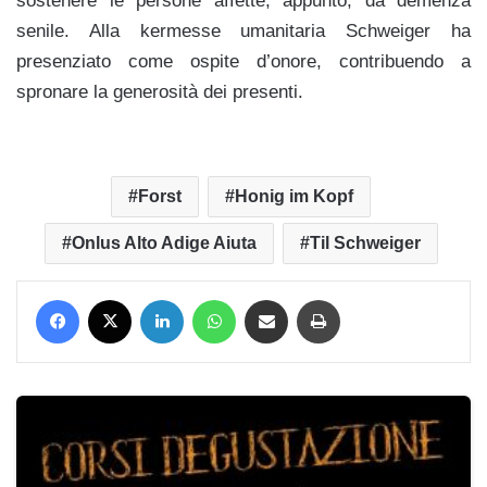
sostenere le persone affette, appunto, da demenza
senile. Alla kermesse umanitaria Schweiger ha
presenziato come ospite d’onore, contribuendo a
spronare la generosità dei presenti.
gg
Forst
Honig im Kopf
Onlus Alto Adige Aiuta
Til Schweiger
Facebook
X
LinkedIn
WhatsApp
Condividi via mail
Stampa