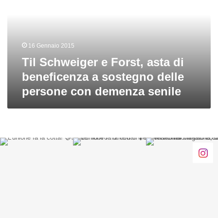
asta
di
beneficenza
a
16 Gennaio 2015
sostegno
delle
Til Schweiger e Forst, asta di
persone
beneficenza a sostegno delle
con
persone con demenza senile
demenza
senile