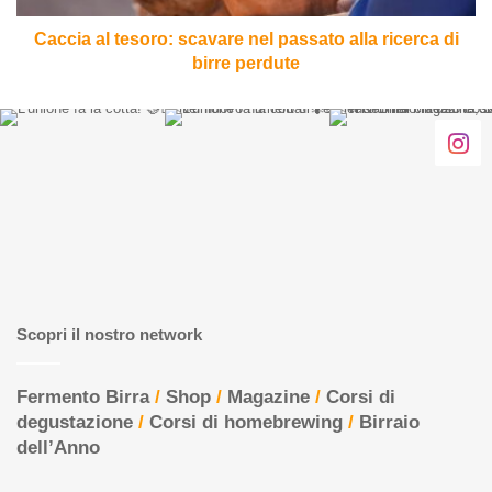
di
birre
Caccia al tesoro: scavare nel passato alla ricerca di
perdute
birre perdute
Scopri il nostro network
Fermento Birra
/
Shop
/
Magazine
/
Corsi di
degustazione
/
Corsi di homebrewing
/
Birraio
dell’Anno