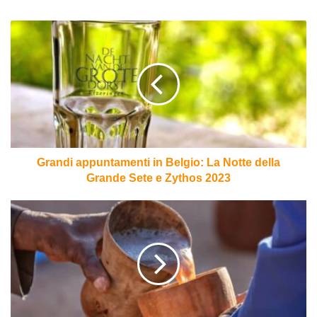
Grandi
appuntamenti
in
Belgio:
La
Notte
della
Grande
Sete
e
Grandi appuntamenti in Belgio: La Notte della
Zythos
Grande Sete e Zythos 2023
2023
Caccia
al
tesoro:
scavare
nel
passato
alla
ricerca