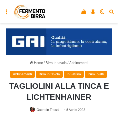
Menu
Vedi il carrello
Accedi
Cambia
C
Home
/
Birra in tavola
/
Abbinamenti
Abbinamenti
Birra in tavola
In vetrina
Primi piatti
TAGLIOLINI ALLA TINCA E
LICHTENHAINER
Gabriele Triossi
5 Aprile 2023