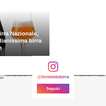
irra Nazionale,
alianissima birra
n
@fermentobirra
Seguici