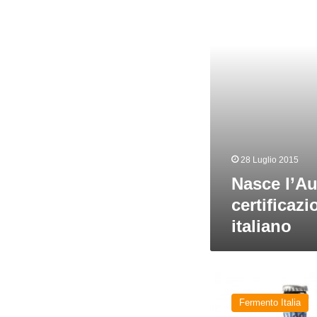
del
luppolo
italiano
28 Luglio 2015
Nasce l’Aut
certificaz
italiano
Arriva
la
Fermento Italia
Birra