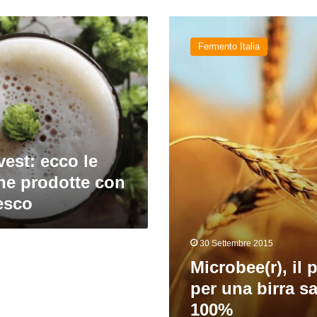
Microbee(r),
il
Fermento Italia
progetto
per
una
birra
sarda
al
100%
vest: ecco le
iane prodotte con
esco
30 Settembre 2015
Microbee(r), il 
per una birra sa
100%