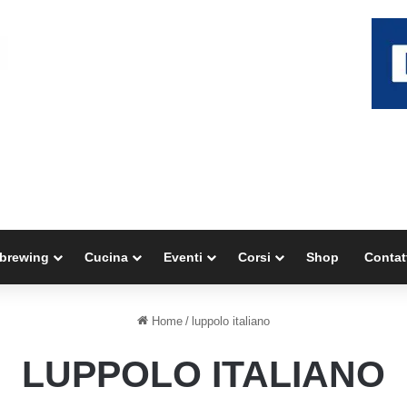
brewing
Cucina
Eventi
Corsi
Shop
Contat
Home
/
luppolo italiano
LUPPOLO ITALIANO