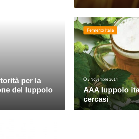
AAA
luppolo
Fermento Italia
italiano
cercasi
orità per la
3 Novembre 2014
ione del luppolo
AAA luppolo ita
cercasi