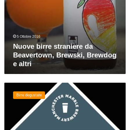
5 Ottobre 2016
Nuove birre straniere da
Beavertown, Brewski, Brewdog
e altri
Earl
Grey
Birre degustate
Ipa
del
birrificio
Marble