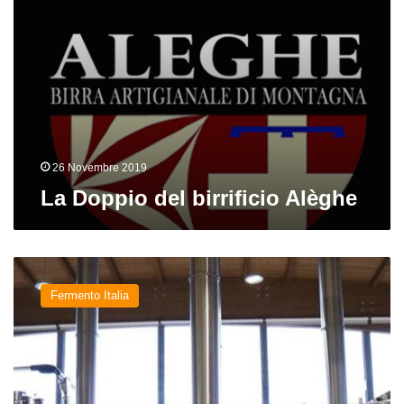
26 Novembre 2019
La Doppio del birrificio Alèghe
Nuovi
brewpub
Fermento Italia
e
birrifici:
Jungle
Juice,
Babylon,
Aleghe,