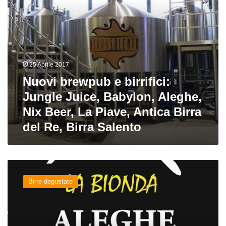
Nix
Beer,
La
Piave,
Antica
Birra
25 Aprile 2017
del
Nuovi brewpub e birrifici:
Re,
Birra
Jungle Juice, Babylon, Aleghe,
Salento
Nix Beer, La Piave, Antica Birra
del Re, Birra Salento
La
Bionda
Birre degustate
del
birrificio
Aleghe