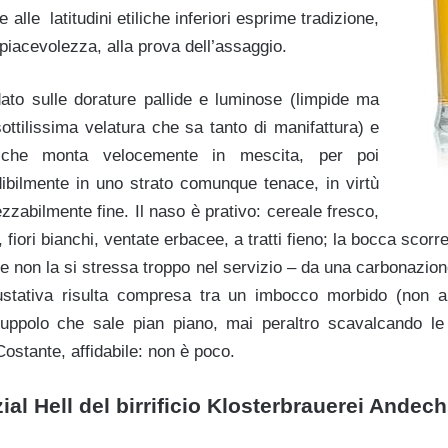
alle latitudini etiliche inferiori esprime tradizione,
piacevolezza, alla prova dell’assaggio.
dato sulle dorature pallide e luminose (limpide ma
ottilissima velatura che sa tanto di manifattura) e
che monta velocemente in mescita, per poi
edibilmente in uno strato comunque tenace, in virtù
ezzabilmente fine. Il naso è prativo: cereale fresco,
, fiori bianchi, ventate erbacee, a tratti fieno; la bocca scor
e non la si stressa troppo nel servizio – da una carbonazio
ustativa risulta compresa tra un imbocco morbido (non 
uppolo che sale pian piano, mai peraltro scavalcando le 
Costante, affidabile: non è poco.
ial Hell del birrificio Klosterbrauerei Andec