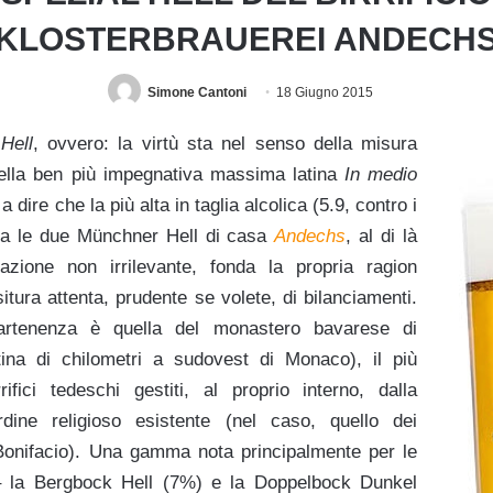
KLOSTERBRAUEREI ANDECH
Simone Cantoni
18 Giugno 2015
Hell
, ovvero: la virtù sta nel senso della misura
della ben più impegnativa massima latina
In medio
a dire che la più alta in taglia alcolica (5.9, contro i
 tra le due Münchner Hell di casa
Andechs
, al di là
azione non irrilevante, fonda la propria ragion
itura attenta, prudente se volete, di bilanciamenti.
artenenza è quella del monastero bavarese di
ina di chilometri a sudovest di Monaco), il più
ifici tedeschi gestiti, al proprio interno, dalla
dine religioso esistente (nel caso, quello dei
Bonifacio). Una gamma nota principalmente per le
– la Bergbock Hell (7%) e la Doppelbock Dunkel