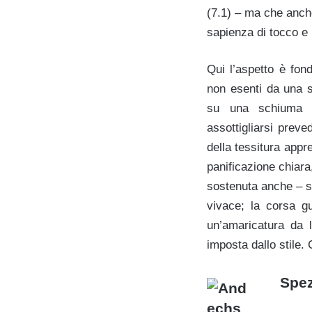
(7.1) – ma che anche 
sapienza di tocco e 
Qui l’aspetto è fon
non esenti da una s
su una schiuma 
assottigliarsi prev
della tessitura appr
panificazione chiara
sostenuta anche – s
vivace; la corsa g
un’amaricatura da l
imposta dallo stile. 
Spez