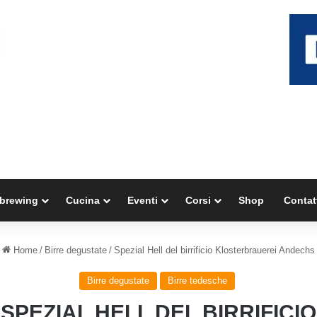
brewing
Cucina
Eventi
Corsi
Shop
Contat
Home
/
Birre degustate
/
Spezial Hell del birrificio Klosterbrauerei Andechs
Birre degustate
Birre tedesche
SPEZIAL HELL DEL BIRRIFICIO