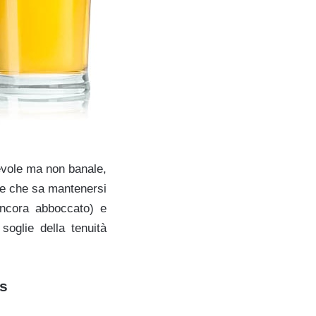
revole ma non banale,
ne che sa mantenersi
ancora abboccato) e
soglie della tenuità
hs