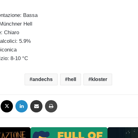
ntazione: Bassa
 Münchner Hell
e: Chiaro
alcolici: 5.9%
biconica
izio: 8-10 °C
andechs
hell
kloster
Facebook
X
LinkedIn
Condividi via mail
Stampa