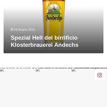
Klosterbrauerei
Andechs
18 Giugno 2015
Spezial Hell del birrificio
Klosterbrauerei Andechs