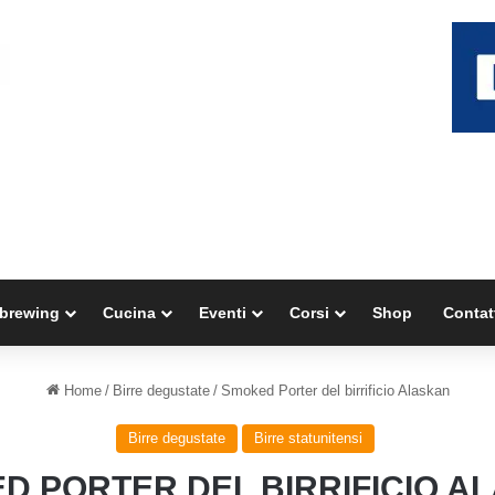
brewing
Cucina
Eventi
Corsi
Shop
Contat
Home
/
Birre degustate
/
Smoked Porter del birrificio Alaskan
Birre degustate
Birre statunitensi
D PORTER DEL BIRRIFICIO A