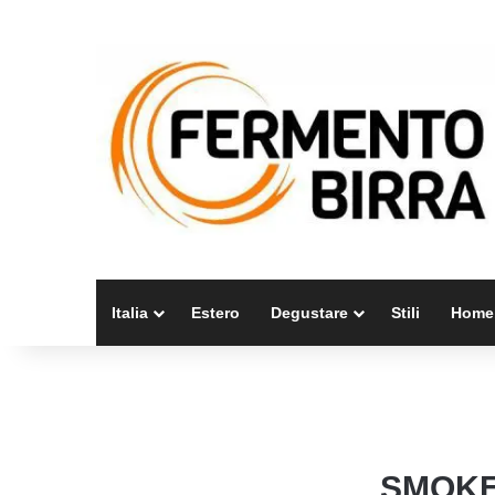
Italia
Estero
Degustare
Stili
Home
SMOKE