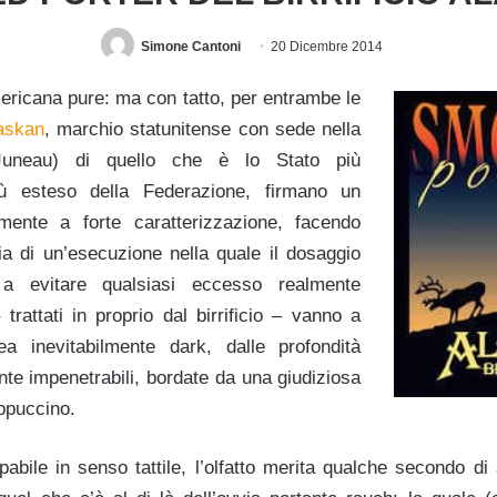
Simone Cantoni
20 Dicembre 2014
mericana pure: ma con tatto, per entrambe le
askan
, marchio statunitense con sede nella
(Juneau) di quello che è lo Stato più
iù esteso della Federazione, firmano un
amente a forte caratterizzazione, facendo
ia di un’esecuzione nella quale il dosaggio
a evitare qualsiasi eccesso realmente
trattati in proprio dal birrificio – vanno a
ea inevitabilmente dark, dalle profondità
te impenetrabili, bordate da una giudiziosa
ppuccino.
abile in senso tattile, l’olfatto merita qualche secondo di 