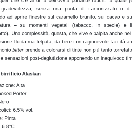
 quel che c’è al di là dell’ovvia portante rauch: la quale (
 gradevolezza, senza una punta di carbonizzato o di 
do ad aprire finestre sul caramello brunito, sul cacao e s
atura – su momenti vegetali (tabacco, in specie) e l
otto). Una complessità, questa, che vive e palpita anche nel
nsione fluida ma felpata; da bere con ragionevole facilità a
imonio
bitter
prende a colorarsi di tinte non più tanto torrefat
le sensazioni post-deglutizione apponendo un inequivoco ti
birrificio Alaskan
zione: Alta
moked Porter
Nero
olici: 6.5% vol.
e: Pinta
: 6-8°C