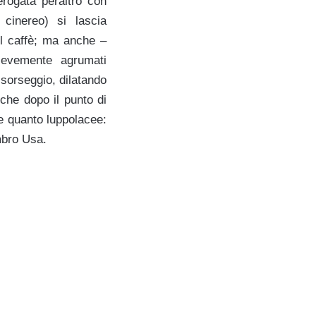
erogata peraltro con
cinereo) si lascia
ul caffè; ma anche –
ievemente agrumati
 sorseggio, dilatando
nche dopo il punto di
te quanto luppolacee:
mbro Usa.