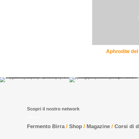
birrificio
Dieu
du
Ciel!
Aphrodite del 
Scopri il nostro network
Fermento Birra
/
Shop
/
Magazine
/
Corsi di 