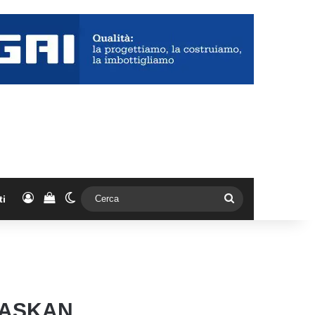
Accedi
Vedi il carrello
Cambia aspetto
Cerca
ti
LASKAN