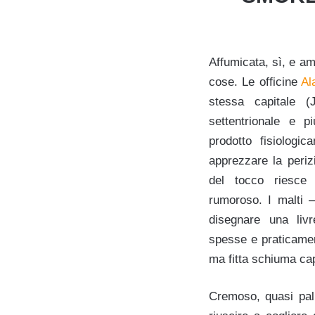
Affumicata, sì, e a
cose. Le officine
Al
stessa capitale 
settentrionale e p
prodotto fisiologic
apprezzare la periz
del tocco riesce 
rumoroso. I malti – 
disegnare una livr
spesse e praticamen
ma fitta schiuma ca
Cremoso, quasi palp