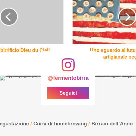
al
futuro
della
birra
artigianale
negli
USA
birrificio Dieu du Ciel!
Uno sguardo al futur
artigianale ne
@fermentobirra
Seguici
degustazione
/
Corsi di homebrewing
/
Birraio dell’Anno