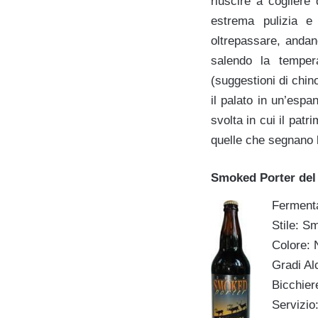
riuscire a cogliere
estrema pulizia e
oltrepassare, andan
salendo la temper
(suggestioni di chin
il palato in un’espa
svolta in cui il patr
quelle che segnano 
Smoked Porter del 
Fermenta
Stile: S
Colore: 
Gradi Alc
Bicchier
Servizio