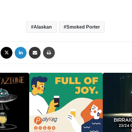
Alaskan
Smoked Porter
Facebook
X
LinkedIn
Condividi via mail
Stampa