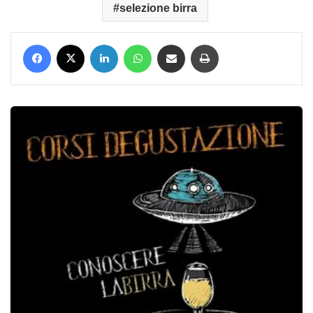
selezione birra
Facebook
X
LinkedIn
WhatsApp
Condividi via mail
Stampa