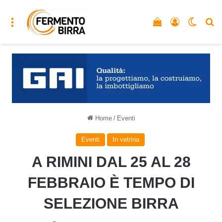
Menu
Vedi il carrello
Accedi
Cambia
C
Home
/
Eventi
Eventi
In vetrina
A RIMINI DAL 25 AL 28
FEBBRAIO È TEMPO DI
SELEZIONE BIRRA