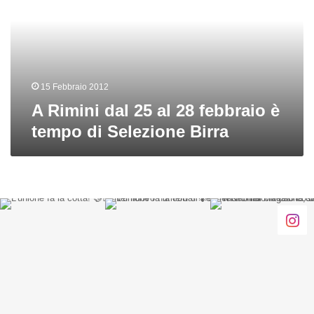
al
28
febbraio
è
tempo
di
15 Febbraio 2012
Selezione
A Rimini dal 25 al 28 febbraio è
Birra
tempo di Selezione Birra