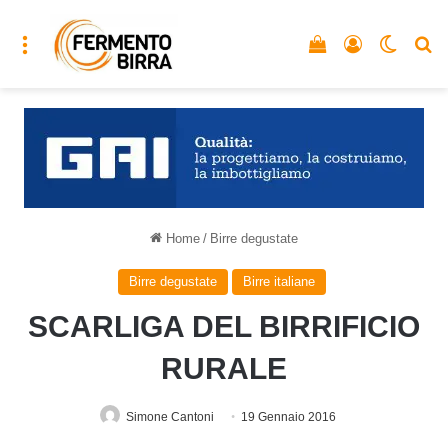
Menu
Vedi il carrello
Accedi
Cambia
C
Home
/
Birre degustate
Birre degustate
Birre italiane
SCARLIGA DEL BIRRIFICIO
RURALE
Simone Cantoni
19 Gennaio 2016