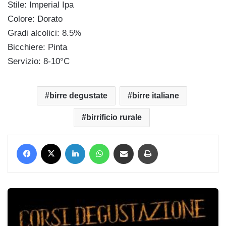
Stile: Imperial Ipa
Colore: Dorato
Gradi alcolici: 8.5%
Bicchiere: Pinta
Servizio: 8-10°C
birre degustate
birre italiane
birrificio rurale
Facebook
X
LinkedIn
WhatsApp
Condividi via mail
Stampa