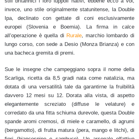
stili britannici i loro luppoli nativi, ebbene ecco a voi,
invece, uno stile originalmente statunitense, la Double
Ipa, declinato con gettate di coni esclusivamente
europei (Slovenia e Boemia). La firma in calce
all’operazione è quella di
Rurale
, marchio lombardo di
lungo corso, con sede a Desio (Monza Brianza) e con
una bacheca gremita di premi.
Sue le insegne che campeggiano sopra il nome della
Scarliga, ricetta da 8,5 gradi nata come natalizia, ma
dotata di una versatilità tale da garantirne la fruibilità
davvero 12 mesi su 12. Dorata alla vista, di aspetto
elegantemente screziato (diffuse le velature) e
corredato da una fitta schiuma durevole, questa Double
spande aromi cremosi, di miele e caramello, di agrumi
(bergamotto), di frutta matura (pera, mango e litchi), di
fiori (biancospino e sambuco). Un arsenale olfattivo