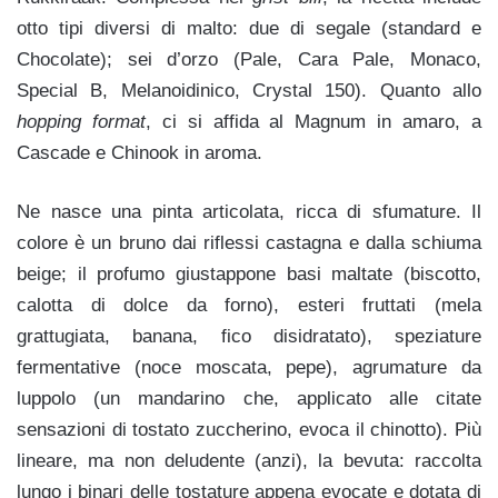
otto tipi diversi di malto: due di segale (standard e
Chocolate); sei d’orzo (Pale, Cara Pale, Monaco,
Special B, Melanoidinico, Crystal 150). Quanto allo
hopping format
, ci si affida al Magnum in amaro, a
Cascade e Chinook in aroma.
Ne nasce una pinta articolata, ricca di sfumature. Il
colore è un bruno dai riflessi castagna e dalla schiuma
beige; il profumo giustappone basi maltate (biscotto,
calotta di dolce da forno), esteri fruttati (mela
grattugiata, banana, fico disidratato), speziature
fermentative (noce moscata, pepe), agrumature da
luppolo (un mandarino che, applicato alle citate
sensazioni di tostato zuccherino, evoca il chinotto). Più
lineare, ma non deludente (anzi), la bevuta: raccolta
lungo i binari delle tostature appena evocate e dotata di