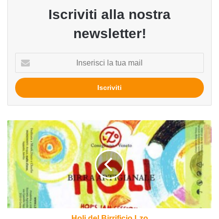
Iscriviti alla nostra
newsletter!
Inserisci
la
tua
mail
Holi
del
Birrificio
Lzo
Holi del Birrificio Lzo