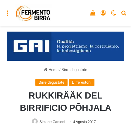
Menu
Vedi il carrello
Accedi
Cambia
C
Home
/
Birre degustate
Birre degustate
Birre estoni
RUKKIRÄÄK DEL
BIRRIFICIO PÕHJALA
Simone Cantoni
4 Agosto 2017