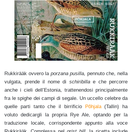
Rukkirääk ovvero la
porzana pusilla,
pennuto che, nella
vulgata, prende il nome di
schiribilla
e che percorre
anche i cieli dell’Estonia, trattenendosi principalmente
fra le spighe dei campi di segale. Un uccello celebre da
quelle parti tanto che il birrificio
Põhjala
(Tallin) ha
voluto dedicargli la propria Rye Ale, optando per la
traduzione locale, corrispondente appunto alla voce
Rukkirääk. Complessa nel
grist bill
, la ricetta include