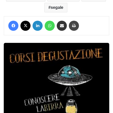
segale
Facebook
X
LinkedIn
WhatsApp
Condividi via mail
Stampa