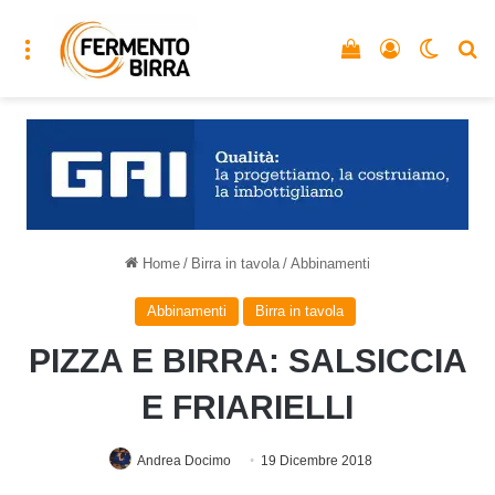
Menu
Vedi il carrello
Accedi
Cambia
C
Home
/
Birra in tavola
/
Abbinamenti
Abbinamenti
Birra in tavola
PIZZA E BIRRA: SALSICCIA
E FRIARIELLI
Andrea Docimo
19 Dicembre 2018