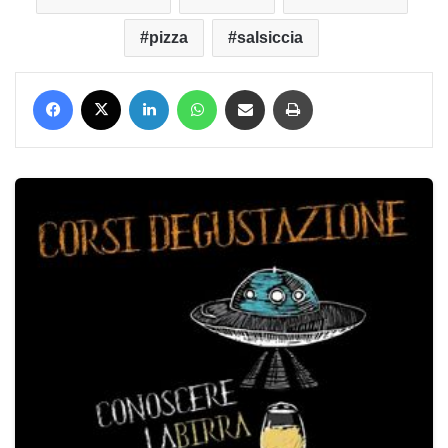
pizza
salsiccia
Facebook
X
LinkedIn
WhatsApp
Condividi via mail
Stampa