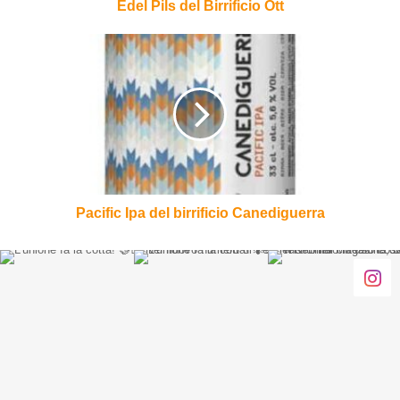
Edel Pils del Birrificio Ott
Pacific
Ipa
del
birrificio
Canediguerra
Pacific Ipa del birrificio Canediguerra