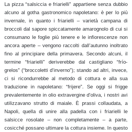
La pizza “salsiccia e friarielli” appartiene senza dubbio
alcuno al gotha gastronomico napoletano: è per lo più
invernale, in quanto i friarielli – varietà campana di
broccoli dal sapore spiccatamente amarognolo di cui si
consumano le foglie più tenere e le infiorescenze non
ancora aperte – vengono raccolti dall’autunno inoltrato
fino al principiare della primavera. Secondo alcuni, il
termine “friarielli” deriverebbe dal castigliano “frío-
grelos” (“broccoletti d’inverno”); stando ad altri, invece,
ci si ricondurrebbe al metodo di cottura e alla sua
traduzione in napoletano: “frijere”. Se oggi si frigge
prevalentemente in olio extravergine d’oliva, i nostri avi
utilizzavano strutto di maiale. È prassi collaudata, a
Napoli, quella di unire alla padella con i friarielli le
salsicce rosolate – non completamente – a parte,
cosicché possano ultimare la cottura insieme. In questo