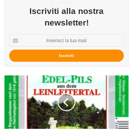
Iscriviti alla nostra
newsletter!
Inserisci
la
tua
mail
Edel
Pils
del
Birrificio
Ott