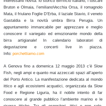
interessanti novità: lo storico Birrificio Italiano, i toscani
Bruton e Olmaia, l’emilianoVecchia Orsa, il romagnolo
Mata, il friulano Foglie D’Erba, il laziale Stavio, il veneto
Gastaldia e la novità umbra Birra Perugia. Un
appuntamento immancabile per apprezzare e meglio
conoscere il variegato ed emozionante mondo della
birra artigianale! In calendario laboratori di
degustazione e concerti live in piazza.
Info:
porchettiamo.com
A Genova fino a domenica 12 maggio 2013 c’è Slow
Fish, negli ampi e quanto mai azzeccati spazi all’aperto
del Porto Antico. La manifestazione dedicata al mondo
ittico e agli ecosistemi acquatici, organizzata da Slow
Food e Regione Liguria, ha il nobile intento di far
conoscere al grande pubblico l’ambiente marino e le
risorse ittiche. Tra gli espositori, ittici e non solo,