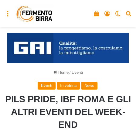
Menu
Vedi il carrello
Accedi
Cambia
C
Home
/
Eventi
Eventi
In vetrina
News
PILS PRIDE, IBF ROMA E GLI
ALTRI EVENTI DEL WEEK-
END