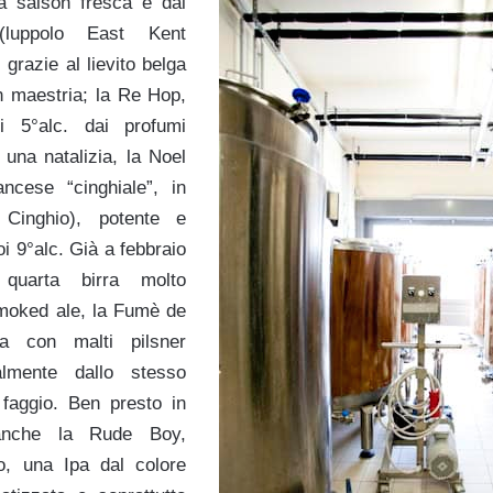
una saison fresca e dai
 (luppolo East Kent
 grazie al lievito belga
n maestria; la Re Hop,
i 5°alc. dai profumi
 una natalizia, la Noel
ancese “cinghiale”, in
 Cinghio), potente e
oi 9°alc. Già a febbraio
quarta birra molto
smoked ale, la Fumè de
ta con malti pilsner
nalmente dallo stesso
 faggio. Ben presto in
nche la Rude Boy,
o, una Ipa dal colore