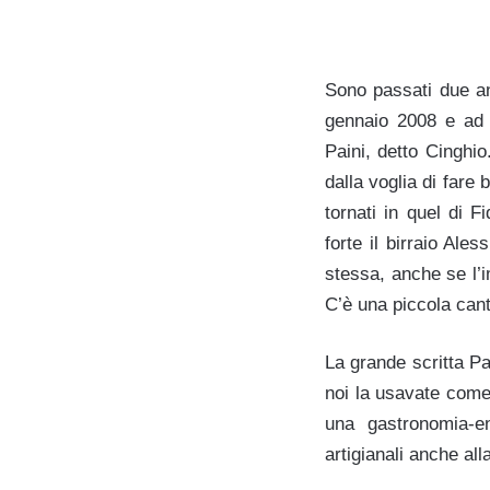
Sono passati due ann
gennaio 2008 e ad a
Paini, detto Cinghi
dalla voglia di fare
tornati in quel di F
forte il birraio Ales
stessa, anche se l’i
C’è una piccola cant
La grande scritta P
noi la usavate come 
una gastronomia-eno
artigianali anche all