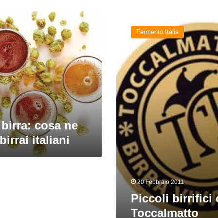
Piccoli
birrifici
Fermento Italia
crescono:
Toccalmatto
birra: cosa ne
irrai italiani
20 Febbraio 2011
Piccoli birrific
Toccalmatto