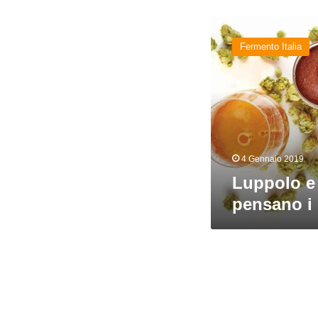
Luppolo
e
Fermento Italia
birra:
cosa
ne
pensano
i
birrai
italiani
4 Gennaio 2019
Luppolo e 
pensano i b