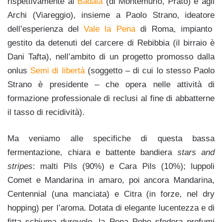
rispettivamente al
Badalà
(di Montemurlo, Prato) e agli
Archi (Viareggio), insieme a Paolo Strano, ideatore
dell’esperienza del
Vale la Pena
di Roma, impianto
gestito da detenuti del carcere di Rebibbia (il birraio è
Dani Tafta), nell’ambito di un progetto promosso dalla
onlus
Semi di libertà
(soggetto – di cui lo stesso Paolo
Strano è presidente – che opera nelle attività di
formazione professionale di reclusi al fine di abbatterne
il tasso di recidività).
Ma veniamo alle specifiche di questa bassa
fermentazione, chiara e battente bandiera
stars and
stripes
: malti Pils (90%) e Cara Pils (10%); luppoli
Comet e Mandarina in amaro, poi ancora Mandarina,
Centennial (una manciata) e Citra (in forze, nel dry
hopping) per l’aroma. Dotata di elegante lucentezza e di
fitta schiuma durevole, la Pena Poho sfodera profumi