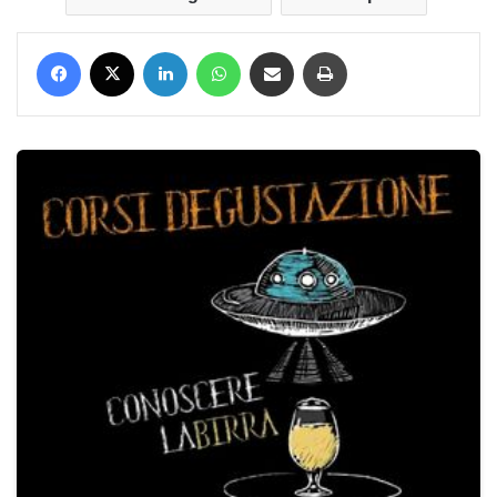
Facebook
X
LinkedIn
WhatsApp
Condividi via mail
Stampa