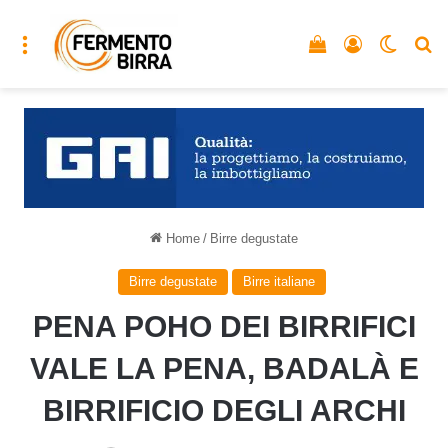
Menu
Vedi il carrello
Accedi
Cambia
C
Home
/
Birre degustate
Birre degustate
Birre italiane
PENA POHO DEI BIRRIFICI
VALE LA PENA, BADALÀ E
BIRRIFICIO DEGLI ARCHI