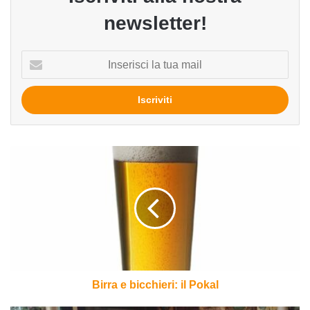
newsletter!
Inserisci
la
tua
mail
Birra
e
bicchieri:
il
Pokal
Birra e bicchieri: il Pokal