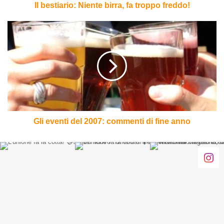
Il bestiario: Niente birra, fa troppo freddo!
Gli
eventi
del
2007:
commenti
di
fine
anno
Gli eventi del 2007: commenti di fine anno