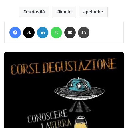
curiosità
lievito
peluche
Facebook
X
LinkedIn
WhatsApp
Condividi via mail
Stampa