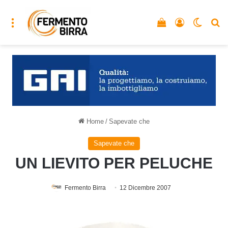
Menu
Vedi il carrello
Accedi
Cambia
C
Home
/
Sapevate che
Sapevate che
UN LIEVITO PER PELUCHE
Fermento Birra
12 Dicembre 2007