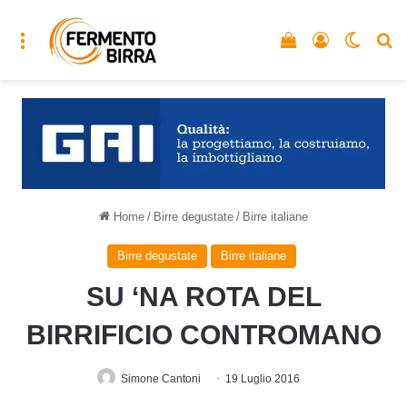
Menu
Vedi il carrello
Accedi
Cambia
C
Home
/
Birre degustate
/
Birre italiane
Birre degustate
Birre italiane
SU ‘NA ROTA DEL
BIRRIFICIO CONTROMANO
Simone Cantoni
19 Luglio 2016