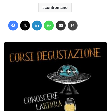
contromano
Facebook
X
LinkedIn
WhatsApp
Condividi via mail
Stampa