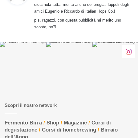
diciamola tutta, merito anche dei pregiati luppoli degli
e
amici Eugenio e Riccardo di Italian Hops Co.!
t
p.s. ragazzi, con questa pubblicità mi merito uno
t
sconto, no?!!
o
:
Scopri il nostro network
Fermento Birra
/
Shop
/
Magazine
/
Corsi di
degustazione
/
Corsi di homebrewing
/
Birraio
dell’Anno