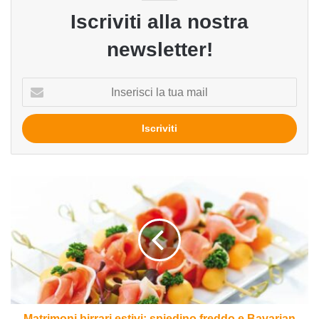
Iscriviti alla nostra
newsletter!
Inserisci
la
tua
mail
Matrimoni
birrari
estivi:
spiedino
freddo
e
Bavarian
Hell
Matrimoni birrari estivi: spiedino freddo e Bavarian