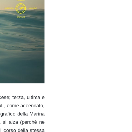
cese; terza, ultima e
uali, come accennato,
ografico della Marina
a si alza (perché ne
el corso della stessa