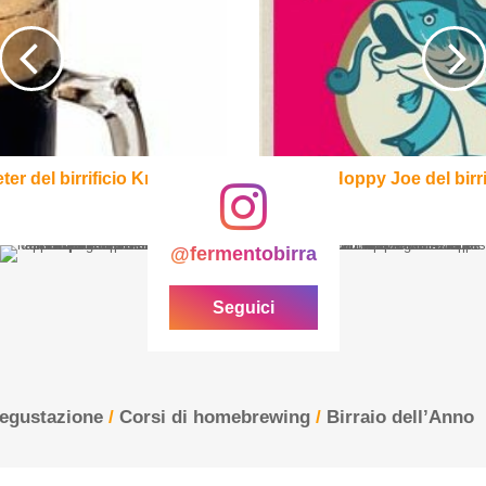
del
birrificio
Lervig
er del birrificio Krug
Hoppy Joe del birri
@fermentobirra
Seguici
degustazione
/
Corsi di homebrewing
/
Birraio dell’Anno