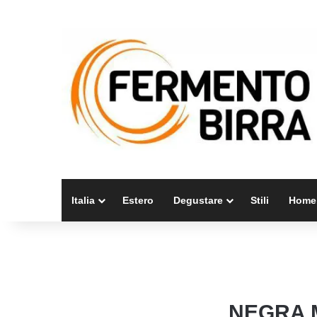
Italia
Estero
Degustare
Stili
Home
NEGRA M