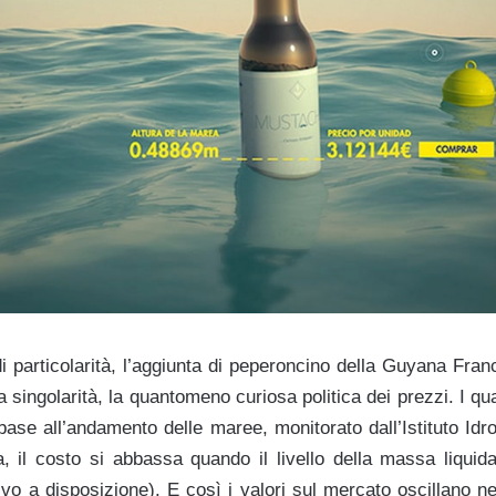
i particolarità, l’aggiunta di peperoncino della Guyana Fran
 singolarità, la quantomeno curiosa politica dei prezzi. I q
 base all’andamento delle maree, monitorato dall’Istituto Idr
a, il costo si abbassa quando il livello della massa liquid
ivo a disposizione). E così i valori sul mercato oscillano n