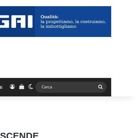
Accedi
Vedi il carrello
Cambia aspetto
Cerca
ti
E SCENDE