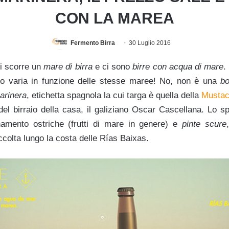
CON LA MAREA
Fermento Birra
30 Luglio 2016
ui scorre un
mare di birra
e ci sono
birre con acqua di mare
.
zzo varia in funzione delle stesse maree! No, non è una
b
arinera
, etichetta spagnola la cui targa è quella della
Mustac
del birraio della casa, il galiziano Oscar Cascellana. Lo s
inamento ostriche (frutti di mare in genere) e
pinte scure
colta lungo la costa delle Rías Baixas.