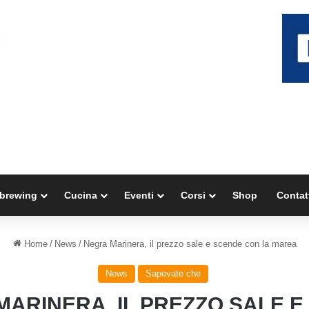
brewing
Cucina
Eventi
Corsi
Shop
Contat
Home
/
News
/
Negra Marinera, il prezzo sale e scende con la marea
News
Sapevate che
ARINERA, IL PREZZO SALE 