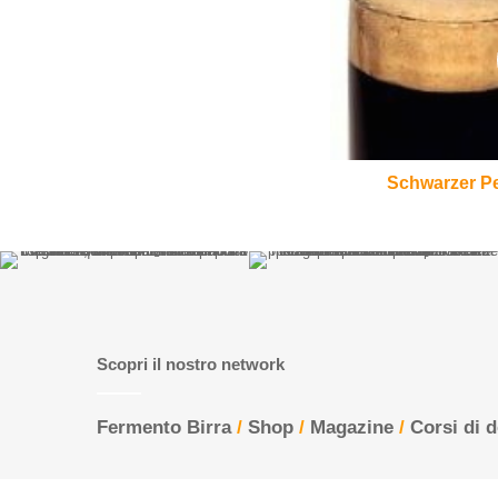
del
birrificio
Krug
Schwarzer Pet
Scopri il nostro network
Fermento Birra
/
Shop
/
Magazine
/
Corsi di 