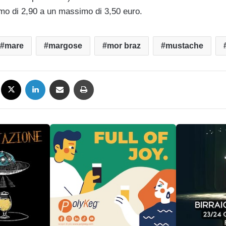
imo di 2,90 a un massimo di 3,50 euro.
mare
margose
mor braz
mustache
Facebook
X
LinkedIn
Condividi via mail
Stampa