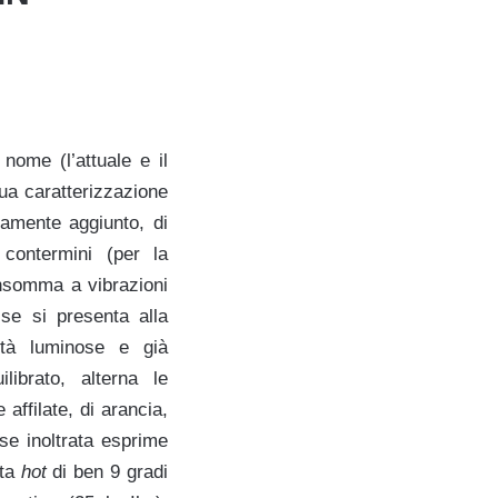
 nome (l’attuale e il
 sua caratterizzazione
ttamente aggiunto, di
 contermini (per la
 insomma a vibrazioni
sse si presenta alla
ità luminose e già
librato, alterna le
affilate, di arancia,
ase inoltrata esprime
nta
hot
di ben 9 gradi