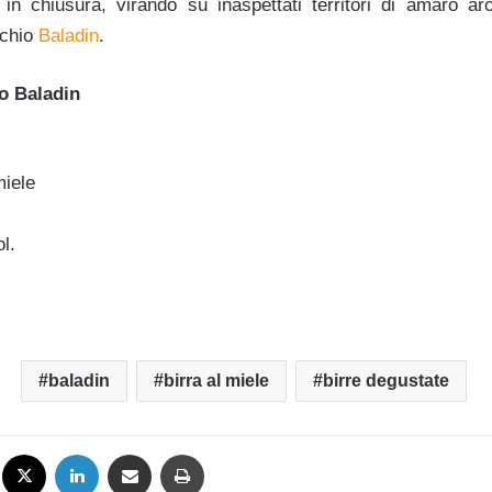
e in chiusura, virando su inaspettati territori di amaro ar
rchio
Baladin
.
io Baladin
miele
l.
baladin
birra al miele
birre degustate
Facebook
X
LinkedIn
Condividi via mail
Stampa