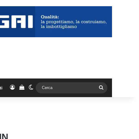
Accedi
Vedi il carrello
Cambia aspetto
Cerca
ti
IN