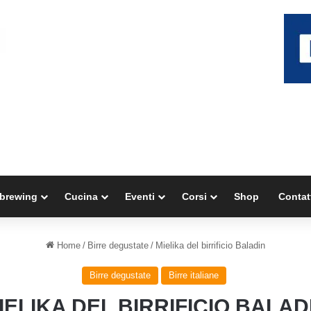
brewing
Cucina
Eventi
Corsi
Shop
Contat
Home
/
Birre degustate
/
Mielika del birrificio Baladin
Birre degustate
Birre italiane
IELIKA DEL BIRRIFICIO BALAD