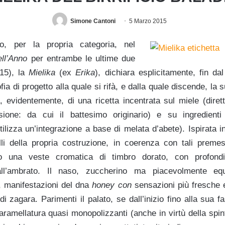
Simone Cantoni
5 Marzo 2015
zo, per la p
ropria categoria, nel
ell’Anno
per entrambe le ultime due
015), la
Mielika
(ex
Erika
), dichiara esplicitamente, fin dal
fia di progetto alla quale si rifà, e dalla quale discende, la
a, evidentemente, di una ricetta incentrata sul miele (dire
sione: da cui il battesimo originario) e su ingredienti
tilizza un’integrazione a base di melata d’abete). Ispirata
velli della propria costruzione, in coerenza con tali preme
o una veste cromatica di timbro dorato, con profond
ll’ambrato. Il naso, zuccherino ma piacevolmente equi
e, manifestazioni del dna
honey con
sensazioni più fresche e 
di zagara. Parimenti il palato, se dall’inizio fino alla sua f
aramellatura quasi monopolizzanti (anche in virtù della spi