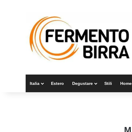
Italia
Estero
Degustare
Stili
Home
M