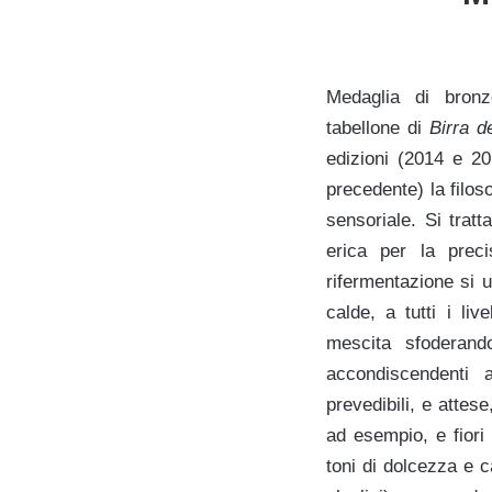
Medaglia di bron
tabellone di
Birra d
edizioni (2014 e 2
precedente) la filoso
sensoriale. Si tratt
erica per la preci
rifermentazione si u
calde, a tutti i li
mescita sfoderand
accondiscendenti a
prevedibili, e attes
ad esempio, e fiori 
toni di dolcezza e c