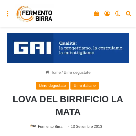
Menu
Vedi il carrello
Accedi
Cambia
C
Home
/
Birre degustate
Birre degustate
Birre italiane
LOVA DEL BIRRIFICIO LA
MATA
Fermento Birra
13 Settembre 2013