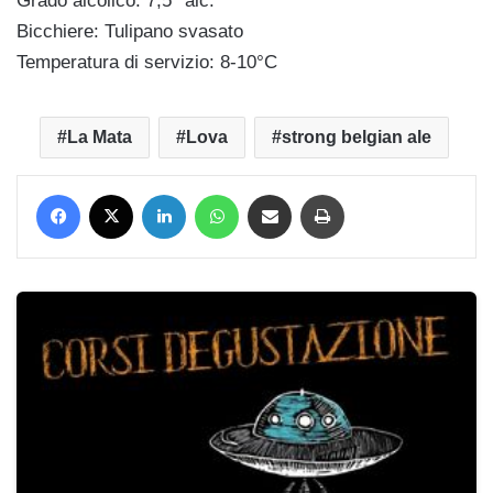
Grado alcolico: 7,5° alc.
Bicchiere: Tulipano svasato
Temperatura di servizio: 8-10°C
La Mata
Lova
strong belgian ale
Facebook
X
LinkedIn
WhatsApp
Condividi via mail
Stampa