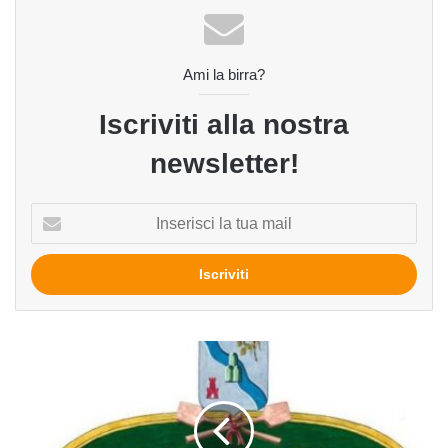
Ami la birra?
Iscriviti alla nostra
newsletter!
Inserisci
la
tua
mail
Una
Mummia
da
amare