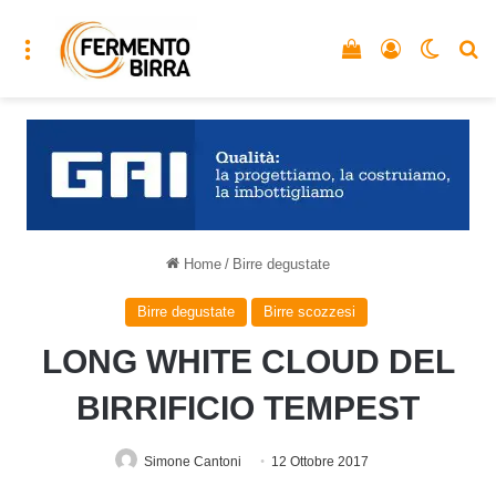
Menu
Vedi il carrello
Accedi
Cambia
C
Home
/
Birre degustate
Birre degustate
Birre scozzesi
LONG WHITE CLOUD DEL
BIRRIFICIO TEMPEST
Simone Cantoni
12 Ottobre 2017