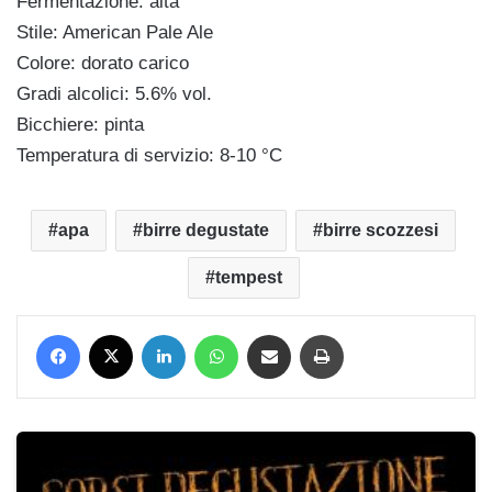
Fermentazione: alta
Stile: American Pale Ale
Colore: dorato carico
Gradi alcolici: 5.6% vol.
Bicchiere: pinta
Temperatura di servizio: 8-10 °C
apa
birre degustate
birre scozzesi
tempest
Facebook
X
LinkedIn
WhatsApp
Condividi via mail
Stampa