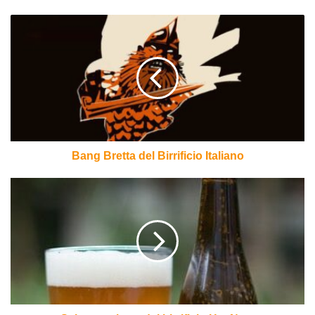
Bang
Bretta
del
Birrificio
Italiano
Bang Bretta del Birrificio Italiano
Schuppenboer
del
birrificio
Het
Nest