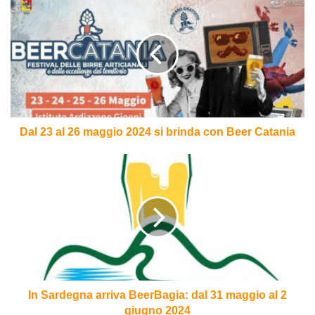
23
al
26
maggio
2024
si
brinda
con
Beer
Dal 23 al 26 maggio 2024 si brinda con Beer Catania
Catania
In
Sardegna
arriva
BeerBagia:
dal
31
maggio
al
2
giugno
In Sardegna arriva BeerBagia: dal 31 maggio al 2
2024
giugno 2024