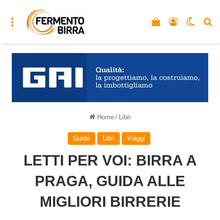
Menu
Vedi il carrello
Accedi
Cambia
C
Home
/
Libri
Guide
Libri
Viaggi
LETTI PER VOI: BIRRA A
PRAGA, GUIDA ALLE
MIGLIORI BIRRERIE