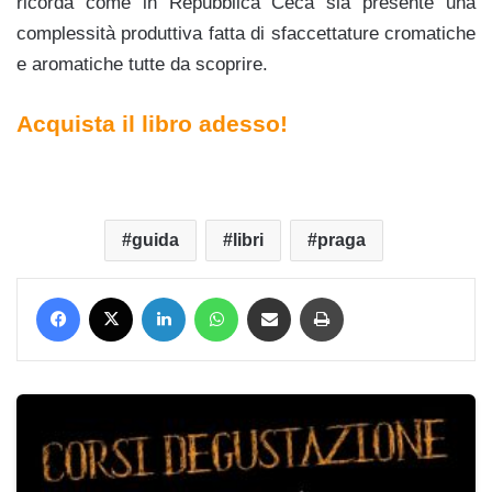
ricorda come in Repubblica Ceca sia presente una
complessità produttiva fatta di sfaccettature cromatiche
e aromatiche tutte da scoprire.
Acquista il libro adesso!
guida
libri
praga
Facebook
X
LinkedIn
WhatsApp
Condividi via mail
Stampa