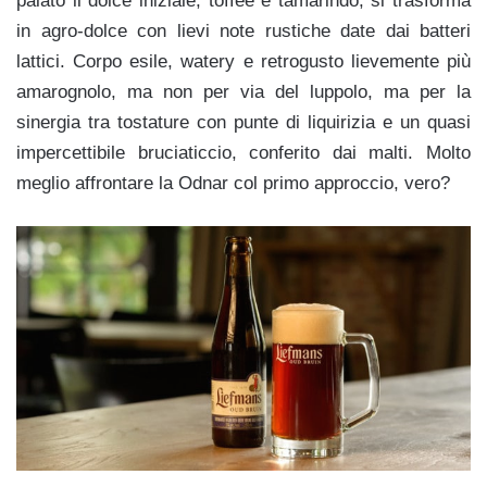
palato il dolce iniziale, toffee e tamarindo, si trasforma
in agro-dolce con lievi note rustiche date dai batteri
lattici. Corpo esile, watery e retrogusto lievemente più
amarognolo, ma non per via del luppolo, ma per la
sinergia tra tostature con punte di liquirizia e un quasi
impercettibile bruciaticcio, conferito dai malti. Molto
meglio affrontare la Odnar col primo approccio, vero?