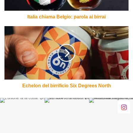
Italia chiama Belgio: parola ai birrai
Echelon del
birrificio
Six
Degrees
North
Echelon del birrificio Six Degrees North