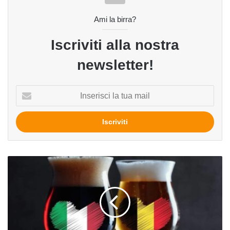
Ami la birra?
Iscriviti alla nostra
newsletter!
Inserisci
la
tua
mail
Italia
chiama
Belgio:
parola
ai
birrai