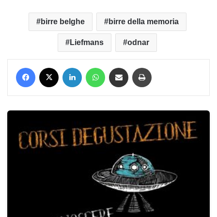
birre belghe
birre della memoria
Liefmans
odnar
Facebook
X
LinkedIn
WhatsApp
Condividi via mail
Stampa