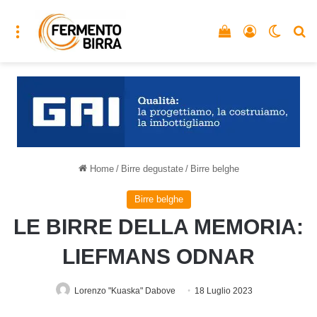
Menu
Vedi il carrello
Accedi
Cambia
C
Home
/
Birre degustate
/
Birre belghe
Birre belghe
LE BIRRE DELLA MEMORIA:
LIEFMANS ODNAR
Lorenzo "Kuaska" Dabove
18 Luglio 2023