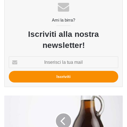
Ami la birra?
Iscriviti alla nostra
newsletter!
Inserisci
la
tua
mail
Sapevate
che:
aceto
di
malto