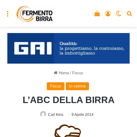
Menu
Vedi il carrello
Accedi
Cambia
C
Home
/
Focus
Focus
In vetrina
L’ABC DELLA BIRRA
Carl Kins
9 Aprile 2014