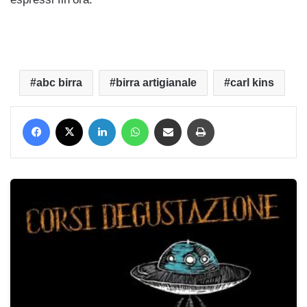
abc birra
birra artigianale
carl kins
Facebook
X
LinkedIn
WhatsApp
Condividi via mail
Stampa