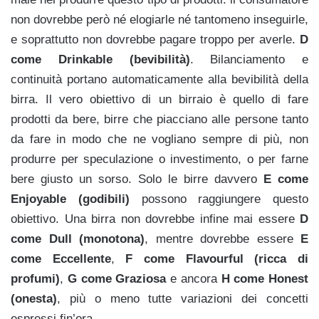
non dovrebbe però né elogiarle né tantomeno inseguirle,
e soprattutto non dovrebbe pagare troppo per averle.
D
come Drinkable (bevibilità)
. Bilanciamento e
continuità portano automaticamente alla bevibilità della
birra. Il vero obiettivo di un birraio è quello di fare
prodotti da bere, birre che piacciano alle persone tanto
da fare in modo che ne vogliano sempre di più, non
produrre per speculazione o investimento, o per farne
bere giusto un sorso. Solo le birre davvero
E come
Enjoyable (godibili)
possono raggiungere questo
obiettivo. Una birra non dovrebbe infine mai essere
D
come Dull (monotona)
, mentre dovrebbe essere
E
come Eccellente
,
F come Flavourful (ricca di
profumi)
,
G come Graziosa
e ancora
H come Honest
(onesta)
, più o meno tutte variazioni dei concetti
espressi fin’ora.