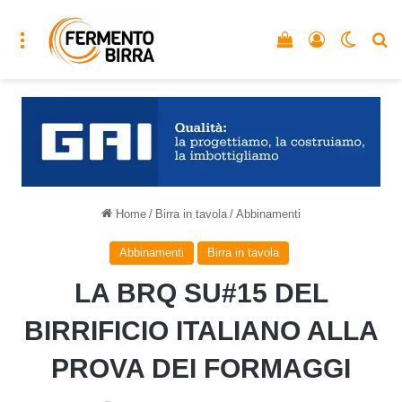
Menu
Vedi il carrello
Accedi
Cambia
C
Home
/
Birra in tavola
/
Abbinamenti
Abbinamenti
Birra in tavola
LA BRQ SU#15 DEL
BIRRIFICIO ITALIANO ALLA
PROVA DEI FORMAGGI